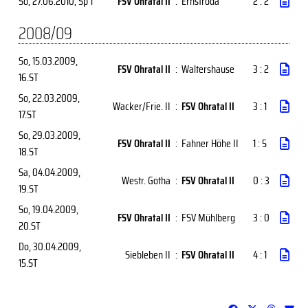
So, 27.06.2010
, Sp 1
FSV Ohratal II
:
Ernstroda
2 : 2
2008/09
So, 15.03.2009
,
FSV Ohratal II
:
Waltershause
3 : 2
16.ST
So, 22.03.2009
,
Wacker/Frie. II
:
FSV Ohratal II
3 : 1
17.ST
So, 29.03.2009
,
FSV Ohratal II
:
Fahner Höhe II
1 : 5
18.ST
Sa, 04.04.2009
,
Westr. Gotha
:
FSV Ohratal II
0 : 3
19.ST
So, 19.04.2009
,
FSV Ohratal II
:
FSV Mühlberg
3 : 0
20.ST
Do, 30.04.2009
,
Siebleben II
:
FSV Ohratal II
4 : 1
15.ST