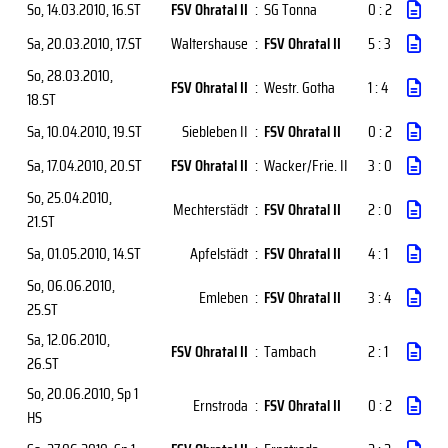
So, 14.03.2010
, 16.ST
FSV Ohratal II
:
SG Tonna
0 : 2
Sa, 20.03.2010
, 17.ST
Waltershause
:
FSV Ohratal II
5 : 3
So, 28.03.2010
,
FSV Ohratal II
:
Westr. Gotha
1 : 4
18.ST
Sa, 10.04.2010
, 19.ST
Siebleben II
:
FSV Ohratal II
0 : 2
Sa, 17.04.2010
, 20.ST
FSV Ohratal II
:
Wacker/Frie. II
3 : 0
So, 25.04.2010
,
Mechterstädt
:
FSV Ohratal II
2 : 0
21.ST
Sa, 01.05.2010
, 14.ST
Apfelstädt
:
FSV Ohratal II
4 : 1
So, 06.06.2010
,
Emleben
:
FSV Ohratal II
3 : 4
25.ST
Sa, 12.06.2010
,
FSV Ohratal II
:
Tambach
2 : 1
26.ST
So, 20.06.2010
, Sp 1
Ernstroda
:
FSV Ohratal II
0 : 2
HS