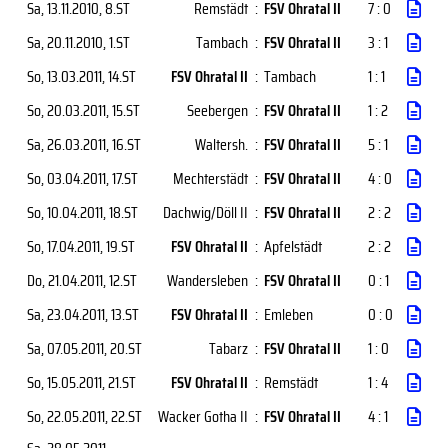
Sa, 13.11.2010
, 8.ST
Remstädt
:
FSV Ohratal II
7 : 0
Sa, 20.11.2010
, 1.ST
Tambach
:
FSV Ohratal II
3 : 1
So, 13.03.2011
, 14.ST
FSV Ohratal II
:
Tambach
1 : 1
So, 20.03.2011
, 15.ST
Seebergen
:
FSV Ohratal II
1 : 2
Sa, 26.03.2011
, 16.ST
Waltersh.
:
FSV Ohratal II
5 : 1
So, 03.04.2011
, 17.ST
Mechterstädt
:
FSV Ohratal II
4 : 0
So, 10.04.2011
, 18.ST
Dachwig/Döll II
:
FSV Ohratal II
2 : 2
So, 17.04.2011
, 19.ST
FSV Ohratal II
:
Apfelstädt
2 : 2
Do, 21.04.2011
, 12.ST
Wandersleben
:
FSV Ohratal II
0 : 1
Sa, 23.04.2011
, 13.ST
FSV Ohratal II
:
Emleben
0 : 0
Sa, 07.05.2011
, 20.ST
Tabarz
:
FSV Ohratal II
1 : 0
So, 15.05.2011
, 21.ST
FSV Ohratal II
:
Remstädt
1 : 4
So, 22.05.2011
, 22.ST
Wacker Gotha II
:
FSV Ohratal II
4 : 1