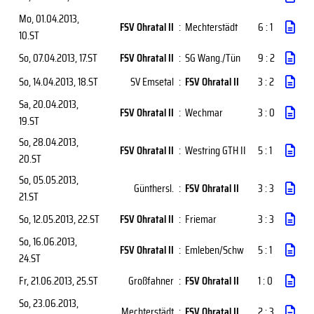
Mo, 01.04.2013
,
FSV Ohratal II
:
Mechterstädt
6 : 1
10.ST
So, 07.04.2013
, 17.ST
FSV Ohratal II
:
SG Wang./Tün
9 : 2
So, 14.04.2013
, 18.ST
SV Emsetal
:
FSV Ohratal II
3 : 2
Sa, 20.04.2013
,
FSV Ohratal II
:
Wechmar
3 : 0
19.ST
So, 28.04.2013
,
FSV Ohratal II
:
Westring GTH II
5 : 1
20.ST
So, 05.05.2013
,
Günthersl.
:
FSV Ohratal II
3 : 3
21.ST
So, 12.05.2013
, 22.ST
FSV Ohratal II
:
Friemar
3 : 3
So, 16.06.2013
,
FSV Ohratal II
:
Emleben/Schw
5 : 1
24.ST
Fr, 21.06.2013
, 25.ST
Großfahner
:
FSV Ohratal II
1 : 0
So, 23.06.2013
,
Mechterstädt
:
FSV Ohratal II
2 : 3