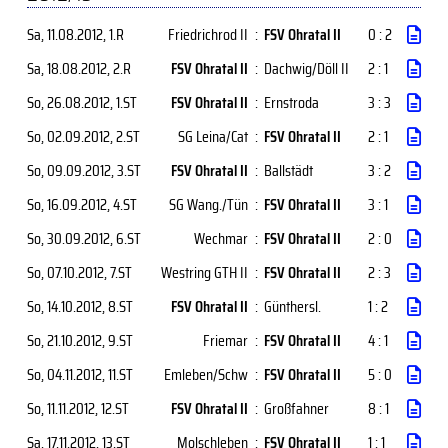
Sa, 11.08.2012
, 1.R
Friedrichrod II
:
FSV Ohratal II
0 : 2
Sa, 18.08.2012
, 2.R
FSV Ohratal II
:
Dachwig/Döll II
2 : 1
So, 26.08.2012
, 1.ST
FSV Ohratal II
:
Ernstroda
3 : 3
So, 02.09.2012
, 2.ST
SG Leina/Cat
:
FSV Ohratal II
2 : 1
So, 09.09.2012
, 3.ST
FSV Ohratal II
:
Ballstädt
3 : 2
So, 16.09.2012
, 4.ST
SG Wang./Tün
:
FSV Ohratal II
3 : 1
So, 30.09.2012
, 6.ST
Wechmar
:
FSV Ohratal II
2 : 0
So, 07.10.2012
, 7.ST
Westring GTH II
:
FSV Ohratal II
2 : 3
So, 14.10.2012
, 8.ST
FSV Ohratal II
:
Günthersl.
1 : 2
So, 21.10.2012
, 9.ST
Friemar
:
FSV Ohratal II
4 : 1
So, 04.11.2012
, 11.ST
Emleben/Schw
:
FSV Ohratal II
5 : 0
So, 11.11.2012
, 12.ST
FSV Ohratal II
:
Großfahner
8 : 1
Sa, 17.11.2012
, 13.ST
Molschleben
:
FSV Ohratal II
1 : 1