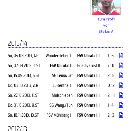
zum Profil
von
Stefan A.
2013/14
So, 04.08.2013
, QR
Wandersleben II
:
FSV Ohratal II
1 : 6
Sa, 07.09.2013
, 4.ST
FSV Ohratal II
:
Friedr/Ernst II
7 : 0
So, 15.09.2013
, 5.ST
SG Leina/Cat
:
FSV Ohratal II
2 : 8
Do, 03.10.2013
, 2.R
Luisenthal II
:
FSV Ohratal II
0 : 2
So, 27.10.2013
, 11.ST
Molschleben
:
FSV Ohratal II
2 : 11
Do, 31.10.2013
, 9.ST
SG Wang./Tün
:
FSV Ohratal II
1 : 4
So, 10.11.2013
, 13.ST
FSV Mühlberg II
:
FSV Ohratal II
2 : 3
2012/13