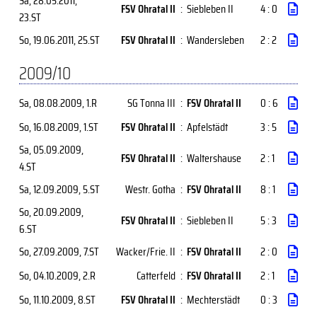
Sa, 28.05.2011
,
FSV Ohratal II
:
Siebleben II
4 : 0
23.ST
So, 19.06.2011
, 25.ST
FSV Ohratal II
:
Wandersleben
2 : 2
2009/10
Sa, 08.08.2009
, 1.R
SG Tonna III
:
FSV Ohratal II
0 : 6
So, 16.08.2009
, 1.ST
FSV Ohratal II
:
Apfelstädt
3 : 5
Sa, 05.09.2009
,
FSV Ohratal II
:
Waltershause
2 : 1
4.ST
Sa, 12.09.2009
, 5.ST
Westr. Gotha
:
FSV Ohratal II
8 : 1
So, 20.09.2009
,
FSV Ohratal II
:
Siebleben II
5 : 3
6.ST
So, 27.09.2009
, 7.ST
Wacker/Frie. II
:
FSV Ohratal II
2 : 0
So, 04.10.2009
, 2.R
Catterfeld
:
FSV Ohratal II
2 : 1
So, 11.10.2009
, 8.ST
FSV Ohratal II
:
Mechterstädt
0 : 3