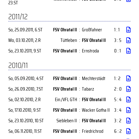
23.ST
2011/12
So, 25.09.2011
, 6.ST
FSV Ohratal II
:
Großfahner
1 : 1
Mo, 03.10.2011
, 2.R
Tüttleben
:
FSV Ohratal II
3 : 5
So, 23.10.2011
, 9.ST
FSV Ohratal II
:
Ernstroda
0 : 1
2010/11
So, 05.09.2010
, 4.ST
FSV Ohratal II
:
Mechterstädt
1 : 2
So, 26.09.2010
, 7.ST
FSV Ohratal II
:
Tabarz
2 : 0
Sa, 02.10.2010
, 2.R
Ein./VFL GTH
:
FSV Ohratal II
5 : 4
So, 17.10.2010
, 9.ST
FSV Ohratal II
:
Wacker Gotha II
3 : 4
Sa, 23.10.2010
, 10.ST
Siebleben II
:
FSV Ohratal II
3 : 2
Sa, 06.11.2010
, 11.ST
FSV Ohratal II
:
Friedrichrod
6 : 2