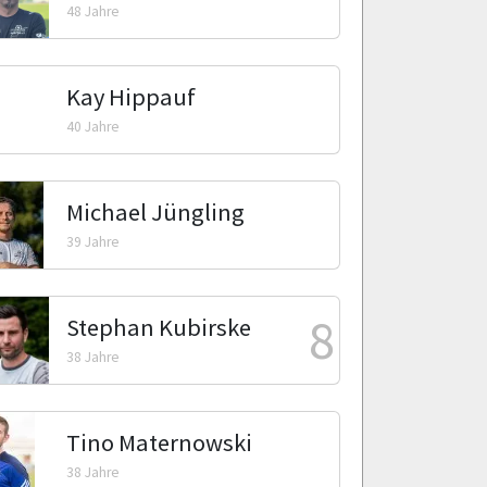
48 Jahre
Kay Hippauf
40 Jahre
Michael Jüngling
39 Jahre
8
Stephan Kubirske
38 Jahre
Tino Maternowski
38 Jahre