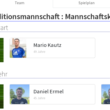
Team
Spielplan
ditionsmannschaft :
Mannschafts
art
Mario Kautz
49 Jahre
ehr
Daniel Ermel
45 Jahre