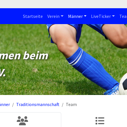
Startseite
Verein
Männer
LiveTicker
Te
mmen beim
V.
änner
Traditionsmannschaft
Team