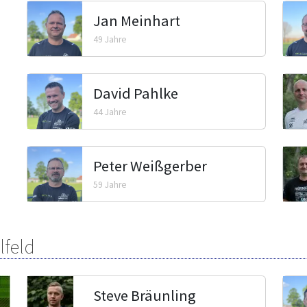
Jan Meinhart
49 Jahre
David Pahlke
44 Jahre
Peter Weißgerber
59 Jahre
lfeld
Steve Bräunling