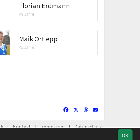
Florian Erdmann
48 Jahre
Maik Ortlepp
45 Jahre
ik
Kontakt
Impressum
Datenschutz
OK
Facebook
Instagram