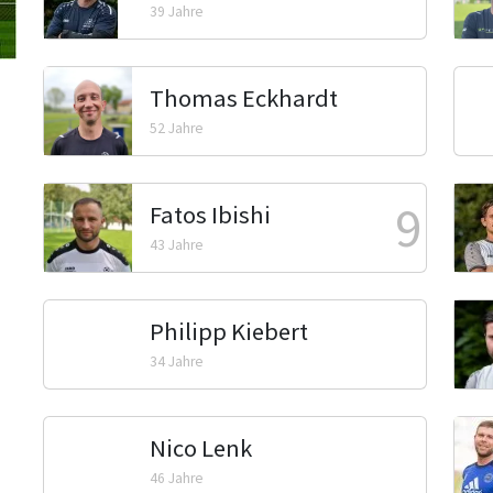
39 Jahre
Thomas Eckhardt
52 Jahre
9
Fatos Ibishi
43 Jahre
Philipp Kiebert
34 Jahre
Nico Lenk
46 Jahre