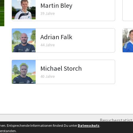
Martin Bley
39 Jahre
Adrian Falk
44 Jahre
Michael Storch
40 Jahre
Besucherstatist
nnen. Entsprechende Informationen findest Du unter
Datenschutz
.
verstanden.