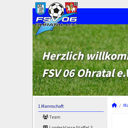
Herzlich willko
FSV 06 Ohratal e.
M
1.Mannschaft
Team
Landesklasse Staffel 3