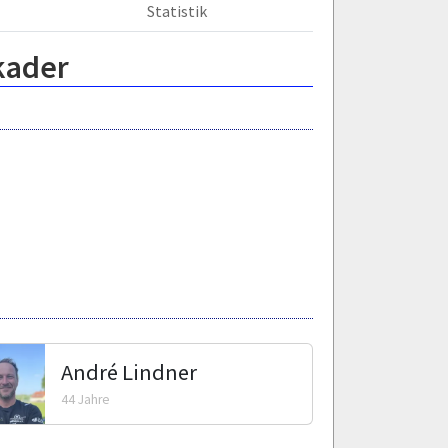
Statistik
kader
André Lindner
44 Jahre