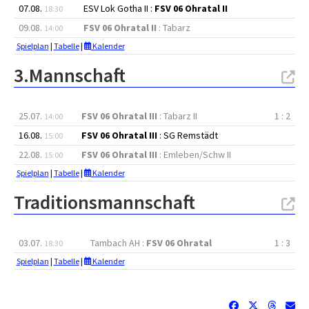
07.08.
ESV Lok Gotha II :
FSV 06 Ohratal II
18:30
09.08.
FSV 06 Ohratal II
: Tabarz
14:00
Spielplan
|
Tabelle
|
Kalender
3.Mannschaft
25.07.
FSV 06 Ohratal III
: Tabarz II
1 : 2
14:00
16.08.
FSV 06 Ohratal III
: SG Remstädt
15:00
22.08.
FSV 06 Ohratal III
: Emleben/Schw II
15:00
Spielplan
|
Tabelle
|
Kalender
Traditionsmannschaft
03.07.
Tambach AH :
FSV 06 Ohratal
1 : 3
18:30
Spielplan
|
Tabelle
|
Kalender