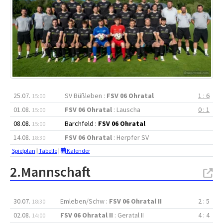
25.07.
SV Büßleben :
FSV 06 Ohratal
1 : 6
15:00
01.08.
FSV 06 Ohratal
: Lauscha
0 : 1
15:00
08.08.
Barchfeld :
FSV 06 Ohratal
15:00
14.08.
FSV 06 Ohratal
: Herpfer SV
18:30
Spielplan
|
Tabelle
|
Kalender
2.Mannschaft
30.07.
Emleben/Schw :
FSV 06 Ohratal II
2 : 5
18:30
02.08.
FSV 06 Ohratal II
: Geratal II
4 : 4
14:00