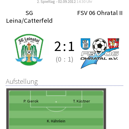
2. Spieltag - 02.09.2012
14:30 Uhr
SG
FSV 06 Ohratal II
Leina/Catterfeld
2
:
1
(0
:
1)
Aufstellung
P. Gierok
T. Kästner
K. Hähnlein