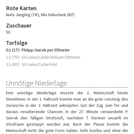
Rote Karten
Niels Jüngling (74')
,
Nils Habedank (80')
Zuschauer
50
Torfolge
0:1 (27')
Philipp Gierok per Elfmeter
1:1 (75')
SG Leina/Catterfeld per Elfmeter
2:1 (80')
SG Leina/Catterfeld
Unnötige Niederlage
Eine unnötige Niederlage musste die 2. Mannschaft heute
hinnehmen. In der 1. Halbzeit konnte man an die gute Leistung des
Vorwoche in der 2. Halbzeit anknüpfen. Gut der Zug zum Tor und
daraus resultierende Chancen. In der 27. Minute verwandelte P.
Gierok den fälligen Strafstoß, nachdem T. Kästner unsanft im
Strafraum gestoppt worden war. Nach der Pause konnte die
Mannschaft nicht die gute Form halten. Sehr konfus und ohne die