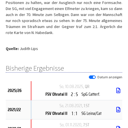
Positionen zu halten, war der Ausgleich nur noch eine Formsache.
Die SG, mit viel Engagement einen Elfmeter zu kriegen, kam so dann
auch in der 70. Minute zum Selbigen. Dann war von der Mannschaft
nur noch sporadisch etwas zu sehen. In der 75. Minute allgemeines
Träumen im Strafraum und der Gegner traf zum 2:1. Ärgerlich die
rote Karte von N. Habedank.
Quelle:
Judith Lips
Bisherige Ergebnisse
Datum anzeigen
So, 10.08.2025
, QR
2025/26
2 : 5
FSV Ohratal II
SpG Catterf.
Sa, 21.08.2021
, 1.ST
2021/22
1 : 1
FSV Ohratal II
SG Leina/Cat
So, 01.11.2020
, 7.ST