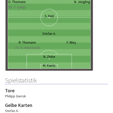
O. Thomann
N. Jüngling
(81' T. Galig)
S. Keil
Stefan A.
R. Thomann
F. Bley
(71' N. Habedank)
N. Zinke
M. Kautz
Spielstatistik
Tore
Philipp Gierok
Gelbe Karten
Stefan A.