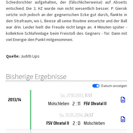
Schiedsrichter aufgehalten, der (fälschlicherweise) auf Abseits
entschied. Die 2. HZ wurde nun nicht wesentlich besser. P. Gierok
setzte sich jedoch an der gegnerischen Ecke gut durch, flankte in
den Strafraum, wo L. Beese all seine Routine einsetzte und der Ball
war drin. Leider hielt die Freude nicht lange an. 4 Minuten später -
kollektive Schlafeinlage beim Freistoß des Gegners - Tor. Dann mit
viel Energie den Punkt mitgenommen.
Quelle:
Judith Lips
Bisherige Ergebnisse
Datum anzeigen
So, 27.10.2013
, 11.ST
2013/14
2 : 11
Molschleben
FSV Ohratal II
Sa, 31.05.2014
, 24.ST
2 : 0
FSV Ohratal II
Molschleben