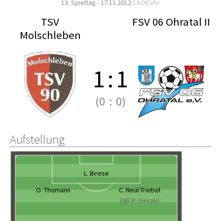
13. Spieltag - 17.11.2012
14:00 Uhr
TSV
FSV 06 Ohratal II
Molschleben
1
:
1
(0
:
0)
Aufstellung
L. Beese
O. Thomann
C. Neul-Triebel
(46' P. Gierok)