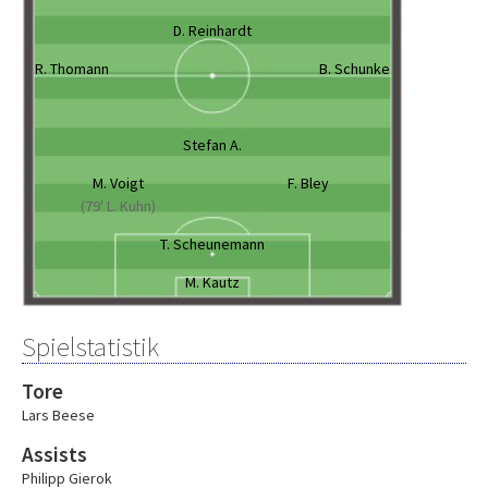
D. Reinhardt
R. Thomann
B. Schunke
Stefan A.
M. Voigt
F. Bley
(79' L. Kuhn)
T. Scheunemann
M. Kautz
Spielstatistik
Tore
Lars Beese
Assists
Philipp Gierok