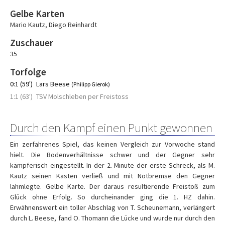
Gelbe Karten
Mario Kautz
,
Diego Reinhardt
Zuschauer
35
Torfolge
0:1 (59')
Lars Beese
(Philipp Gierok)
1:1 (63')
TSV Molschleben per Freistoss
Durch den Kampf einen Punkt gewonnen
Ein zerfahrenes Spiel, das keinen Vergleich zur Vorwoche stand
hielt. Die Bodenverhältnisse schwer und der Gegner sehr
kämpferisch eingestellt. In der 2. Minute der erste Schreck, als M.
Kautz seinen Kasten verließ und mit Notbremse den Gegner
lahmlegte. Gelbe Karte. Der daraus resultierende Freistoß zum
Glück ohne Erfolg. So durcheinander ging die 1. HZ dahin.
Erwähnenswert ein toller Abschlag von T. Scheunemann, verlängert
durch L. Beese, fand O. Thomann die Lücke und wurde nur durch den