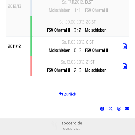
Sa, 17.11.2012
, 13.ST
2012/13
1 : 1
Molschleben
FSV Ohratal II
Sa, 29.06.2013
, 26.ST
3 : 2
FSV Ohratal II
Molschleben
So, 11.03.2012
, 8.ST
2011/12
0 : 3
Molschleben
FSV Ohratal II
So, 13.05.2012
, 21.ST
2 : 3
FSV Ohratal II
Molschleben
Zurück
soccero.de
© 2006 - 2026