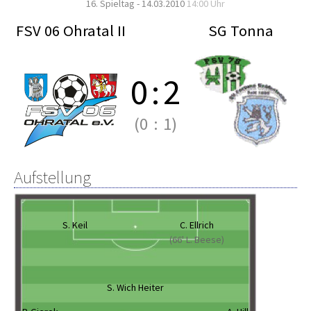
16. Spieltag - 14.03.2010
14:00 Uhr
FSV 06 Ohratal II
SG Tonna
0
:
2
(0
:
1)
Aufstellung
S. Keil
C. Ellrich
(66' L. Beese)
S. Wich Heiter