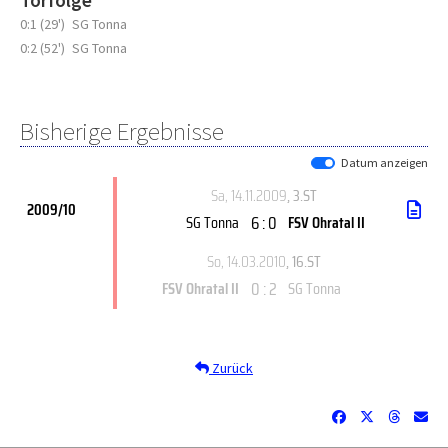
Torfolge
0:1 (29')
SG Tonna
0:2 (52')
SG Tonna
Bisherige Ergebnisse
Datum anzeigen
Sa, 14.11.2009
, 3.ST
2009/10
6 : 0
SG Tonna
FSV Ohratal II
So, 14.03.2010
, 16.ST
0 : 2
FSV Ohratal II
SG Tonna
Zurück