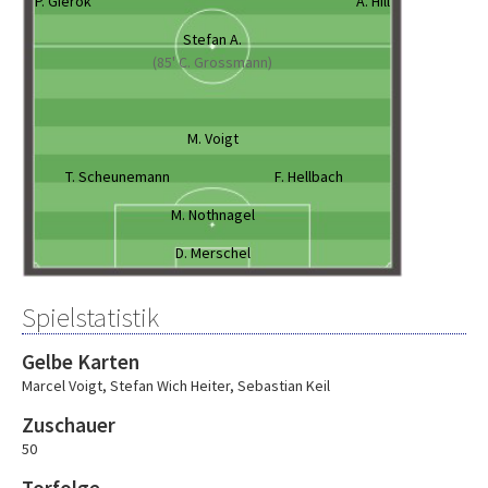
P. Gierok
A. Hill
Stefan A.
(85' C. Grossmann)
M. Voigt
T. Scheunemann
F. Hellbach
M. Nothnagel
D. Merschel
Spielstatistik
Gelbe Karten
Marcel Voigt
,
Stefan Wich Heiter
,
Sebastian Keil
Zuschauer
50