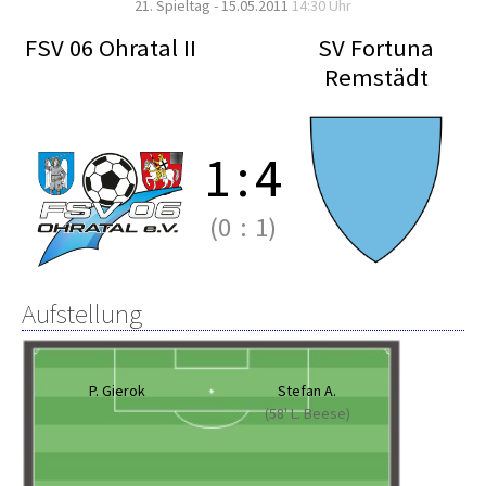
21. Spieltag - 15.05.2011
14:30 Uhr
FSV 06 Ohratal II
SV Fortuna
Remstädt
1
:
4
(0
:
1)
Aufstellung
P. Gierok
Stefan A.
(58' L. Beese)