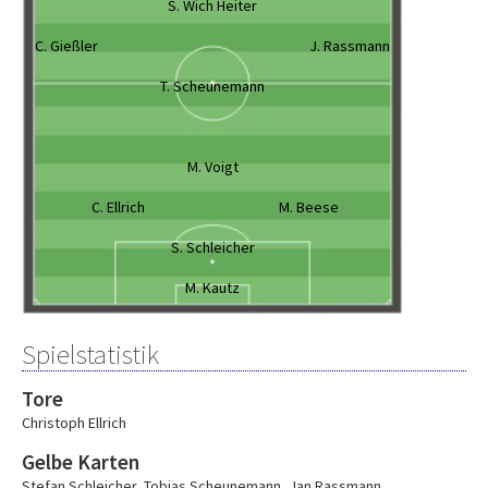
S. Wich Heiter
C. Gießler
J. Rassmann
T. Scheunemann
M. Voigt
C. Ellrich
M. Beese
S. Schleicher
M. Kautz
Spielstatistik
Tore
Christoph Ellrich
Gelbe Karten
Stefan Schleicher
,
Tobias Scheunemann
,
Jan Rassmann
,