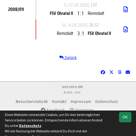
Fr, 22.08.2008
, 1.ST
2008/09
1 : 1
FSV Ohratal II
Remstädt
So, 14.06.2009
, 26.ST
3 : 1
Remstädt
FSV Ohratal II
Zurück
soccero.de
© 2006 - 2026
Besucherstatistik
Kontakt
Impressum
Datenschutz
Facebook
Instagram
Diese Webseite verwendet Cookies, um Dir den bestmöglichen
OK
Service bieten zu können. Entsprechende Informationen findest
Du unter
Datenschutz
.
Mit der Nutzung der Webseite erklärst Du Dich mit der