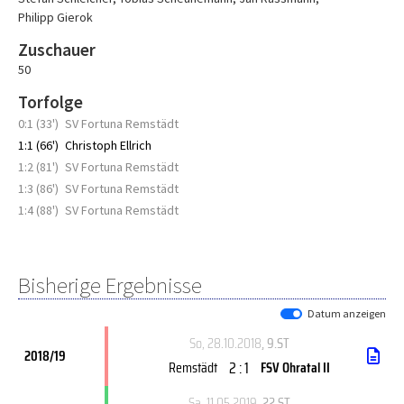
Philipp Gierok
Zuschauer
50
Torfolge
0:1 (33')
SV Fortuna Remstädt
1:1 (66')
Christoph Ellrich
1:2 (81')
SV Fortuna Remstädt
1:3 (86')
SV Fortuna Remstädt
1:4 (88')
SV Fortuna Remstädt
Bisherige Ergebnisse
Datum anzeigen
So, 28.10.2018
, 9.ST
2018/19
2 : 1
Remstädt
FSV Ohratal II
Sa, 11.05.2019
, 22.ST