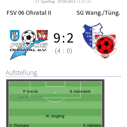
17. Spieltag - 07.04.2013
14:30 Uhr
FSV 06 Ohratal II
SG Wang./Tüng.
9
:
2
(4
:
0)
Aufstellung
P. Gierok
N. Habedank
(64' M. Merkel)
M. Jüngling
O. Thomann
K. Hähnlein