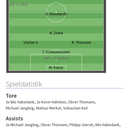
(58' S. Keil)
D. Reinhardt
N. Zinke
Stefan A.
R. Thomann
T. Scheunemann
(46' L. Rudolph)
M. Kautz
Spielstatistik
Tore
3x Nils Habedank
,
2x Kevin Hähnlein
,
Oliver Thomann
,
Michael Jüngling
,
Markus Merkel
,
Sebastian Keil
Assists
2x Michael Jüngling
,
Oliver Thomann
,
Philipp Gierok
,
Nils Habedank
,