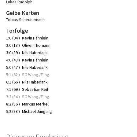
Lukas Rudolph
Gelbe Karten
Tobias Scheunemann
Torfolge
1:0 (04')
Kevin Hähnlein
2:0 (13')
Oliver Thomann
3:0 (39')
Nils Habedank
4:0 (43')
Kevin Hähnlein
5:0 (47')
Nils Habedank
5:1 (62')
SG Wang./Tüng.
6:1 (66')
Nils Habedank
7:1 (69')
Sebastian Keil
7:2 (84')
SG Wang./Tüng.
8:2 (86')
Markus Merkel
9:2 (88')
Michael Jüngling
Bisherige Ergebnisse