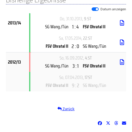
Datum anzeigen
Do, 31.10.2013
, 9.ST
2013/14
1 : 4
SG Wang./Tün
FSV Ohratal II
Sa, 17.05.2014
, 22.ST
2 : 0
FSV Ohratal II
SG Wang./Tün
So, 16.09.2012
, 4.ST
2012/13
3 : 1
SG Wang./Tün
FSV Ohratal II
So, 07.04.2013
, 17.ST
9 : 2
FSV Ohratal II
SG Wang./Tün
Zurück