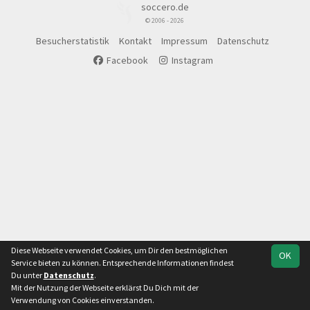
soccero.de
© 2006 - 2026
Besucherstatistik
Kontakt
Impressum
Datenschutz
Facebook
Instagram
Diese Webseite verwendet Cookies, um Dir den bestmöglichen
OK
Service bieten zu können. Entsprechende Informationen findest
Du unter
Datenschutz
.
Mit der Nutzung der Webseite erklärst Du Dich mit der
Verwendung von Cookies einverstanden.