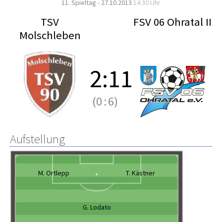
11. Spieltag - 27.10.2013
14:30 Uhr
TSV
FSV 06 Ohratal II
Molschleben
2
:
11
(0
:
6)
Aufstellung
M. Ortlepp
T. Kästner
G. Lodato