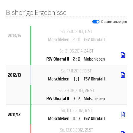
Bisherige Ergebnisse
Datum anzeigen
So, 27.10.2013
, 11.ST
2013/14
2 : 11
Molschleben
FSV Ohratal II
Sa, 31.05.2014
, 24.ST
2 : 0
FSV Ohratal II
Molschleben
Sa, 17.11.2012
, 13.ST
2012/13
1 : 1
Molschleben
FSV Ohratal II
Sa, 29.06.2013
, 26.ST
3 : 2
FSV Ohratal II
Molschleben
So, 11.03.2012
, 8.ST
2011/12
0 : 3
Molschleben
FSV Ohratal II
So, 13.05.2012
, 21.ST