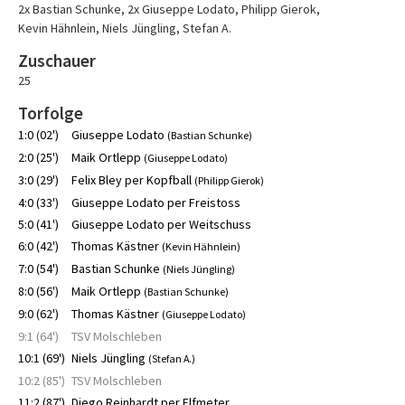
2x Bastian Schunke
,
2x Giuseppe Lodato
,
Philipp Gierok
,
Kevin Hähnlein
,
Niels Jüngling
,
Stefan A.
Zuschauer
25
Torfolge
1:0 (02')
Giuseppe Lodato
(Bastian Schunke)
2:0 (25')
Maik Ortlepp
(Giuseppe Lodato)
3:0 (29')
Felix Bley per Kopfball
(Philipp Gierok)
4:0 (33')
Giuseppe Lodato per Freistoss
5:0 (41')
Giuseppe Lodato per Weitschuss
6:0 (42')
Thomas Kästner
(Kevin Hähnlein)
7:0 (54')
Bastian Schunke
(Niels Jüngling)
8:0 (56')
Maik Ortlepp
(Bastian Schunke)
9:0 (62')
Thomas Kästner
(Giuseppe Lodato)
9:1 (64')
TSV Molschleben
10:1 (69')
Niels Jüngling
(Stefan A.)
10:2 (85')
TSV Molschleben
11:2 (87')
Diego Reinhardt per Elfmeter