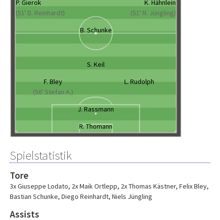
P. Gierok
K. Hähnlein
(51' D. Reinhardt)
(51' N. Jüngling)
B. Schunke
S. Keil
F. Bley
L. Rudolph
(56' Stefan A.)
J. Rassmann
R. Thomann
Spielstatistik
Tore
3x Giuseppe Lodato
,
2x Maik Ortlepp
,
2x Thomas Kästner
,
Felix Bley
,
Bastian Schunke
,
Diego Reinhardt
,
Niels Jüngling
Assists