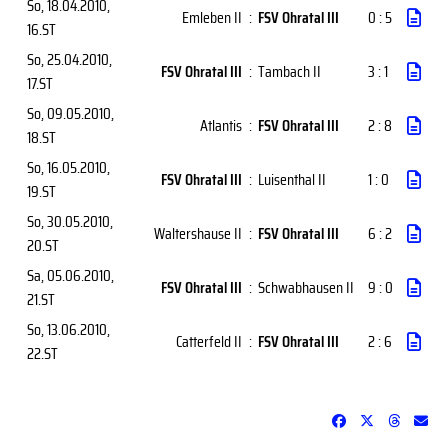
So, 18.04.2010
,
Emleben II
:
FSV Ohratal III
0 : 5
16.ST
So, 25.04.2010
,
FSV Ohratal III
:
Tambach II
3 : 1
17.ST
So, 09.05.2010
,
Atlantis
:
FSV Ohratal III
2 : 8
18.ST
So, 16.05.2010
,
FSV Ohratal III
:
Luisenthal II
1 : 0
19.ST
So, 30.05.2010
,
Waltershause II
:
FSV Ohratal III
6 : 2
20.ST
Sa, 05.06.2010
,
FSV Ohratal III
:
Schwabhausen II
9 : 0
21.ST
So, 13.06.2010
,
Catterfeld II
:
FSV Ohratal III
2 : 6
22.ST