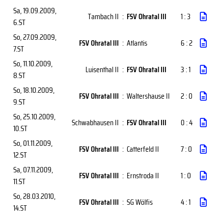
Sa, 19.09.2009
,
Tambach II
:
FSV Ohratal III
1 : 3
6.ST
So, 27.09.2009
,
FSV Ohratal III
:
Atlantis
6 : 2
7.ST
So, 11.10.2009
,
Luisenthal II
:
FSV Ohratal III
3 : 1
8.ST
So, 18.10.2009
,
FSV Ohratal III
:
Waltershause II
2 : 0
9.ST
So, 25.10.2009
,
Schwabhausen II
:
FSV Ohratal III
0 : 4
10.ST
So, 01.11.2009
,
FSV Ohratal III
:
Catterfeld II
7 : 0
12.ST
Sa, 07.11.2009
,
FSV Ohratal III
:
Ernstroda II
1 : 0
11.ST
So, 28.03.2010
,
FSV Ohratal III
:
SG Wölfis
4 : 1
14.ST