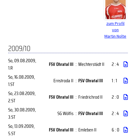
zum Profil
von
Martin Nolte
2009/10
So, 09.08.2009
,
FSV Ohratal III
:
Mechterstädt II
2 : 4
1.R
So, 16.08.2009
,
Ernstroda II
:
FSV Ohratal III
1 : 1
1.ST
So, 23.08.2009
,
FSV Ohratal III
:
Friedrichrod II
2 : 0
2.ST
So, 30.08.2009
,
SG Wölfis
:
FSV Ohratal III
2 : 4
3.ST
So, 13.09.2009
,
FSV Ohratal III
:
Emleben II
6 : 0
5.ST