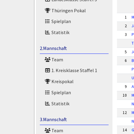
Thüringen Pokal
1
M
Spielplan
2
J
Statistik
3
P
T
2.Mannschaft
5
J
Team
6
B
P
1. Kreisklasse Staffel 1
U
Kreispokal
9
A
Spielplan
10
M
Statistik
N
12
M
3.Mannschaft
N
14
G
Team