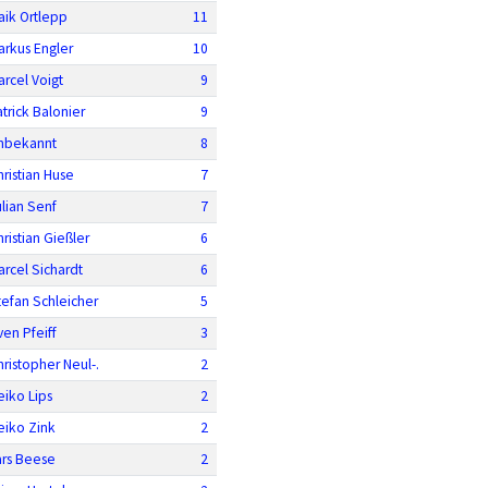
aik Ortlepp
11
arkus Engler
10
arcel Voigt
9
atrick Balonier
9
nbekannt
8
hristian Huse
7
ulian Senf
7
ristian Gießler
6
arcel Sichardt
6
tefan Schleicher
5
ven Pfeiff
3
hristopher Neul-.
2
eiko Lips
2
eiko Zink
2
ars Beese
2