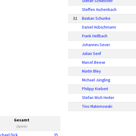
Stefan Schleicher
Steffen Aschenbach
32
Bastian Schunke
Daniel Hübschmann
Frank Hellbach
Johannes Sever
Julian Senf
Marcel Beese
Martin Bley
Michael Jüngling
Philipp Kiebert
Stefan Wich Heiter
Tino Maternowski
Gesamt
(Spiele)
ichael Dick
35