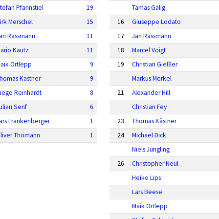
tefan Pfannstiel
19
Tamas Galig
irk Merschel
15
16
Giuseppe Lodato
an Rassmann
11
17
Jan Rassmann
ario Kautz
11
18
Marcel Voigt
aik Ortlepp
9
19
Christian Gießler
homas Kästner
9
Markus Merkel
iego Reinhardt
8
21
Alexander Hill
ulian Senf
6
Christian Fey
ars Frankenberger
1
23
Thomas Kästner
liver Thomann
1
24
Michael Dick
Niels Jüngling
26
Christopher Neul-.
Heiko Lips
Lars Beese
Maik Ortlepp