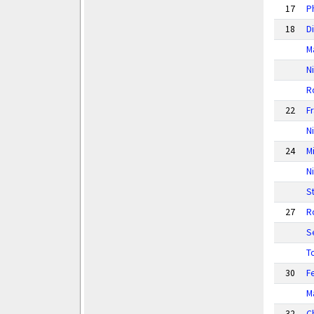
17
P
18
D
M
Ni
R
22
F
N
24
M
N
S
27
R
S
T
30
Fe
M
32
Ch