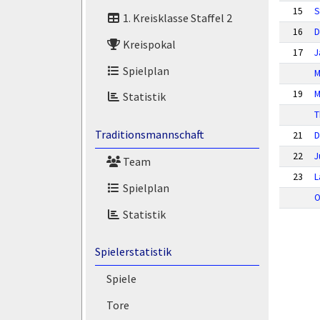
15
S
1. Kreisklasse Staffel 2
16
D
Kreispokal
17
J
Spielplan
M
19
M
Statistik
T
Traditionsmannschaft
21
D
22
J
Team
23
L
Spielplan
O
Statistik
Spielerstatistik
Spiele
Tore