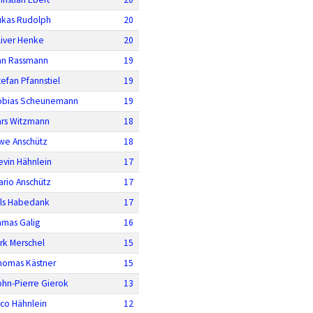
ukas Rudolph
20
liver Henke
20
an Rassmann
19
tefan Pfannstiel
19
obias Scheunemann
19
ars Witzmann
18
we Anschütz
18
evin Hähnlein
17
ario Anschütz
17
ils Habedank
17
amas Galig
16
irk Merschel
15
homas Kästner
15
ohn-Pierre Gierok
13
ico Hähnlein
12