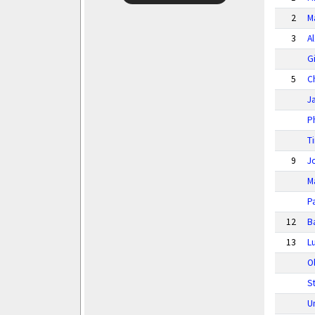
2
M
3
A
G
5
Ch
J
P
T
9
J
M
P
12
B
13
L
O
S
U