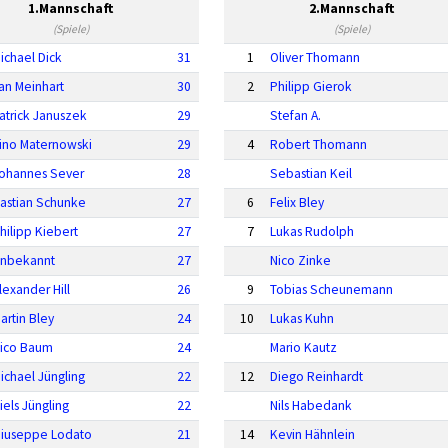
1.Mannschaft
2.Mannschaft
(Spiele)
(Spiele)
ichael Dick
31
1
Oliver Thomann
an Meinhart
30
2
Philipp Gierok
atrick Januszek
29
Stefan A.
ino Maternowski
29
4
Robert Thomann
ohannes Sever
28
Sebastian Keil
astian Schunke
27
6
Felix Bley
hilipp Kiebert
27
7
Lukas Rudolph
nbekannt
27
Nico Zinke
lexander Hill
26
9
Tobias Scheunemann
artin Bley
24
10
Lukas Kuhn
ico Baum
24
Mario Kautz
ichael Jüngling
22
12
Diego Reinhardt
iels Jüngling
22
Nils Habedank
iuseppe Lodato
21
14
Kevin Hähnlein