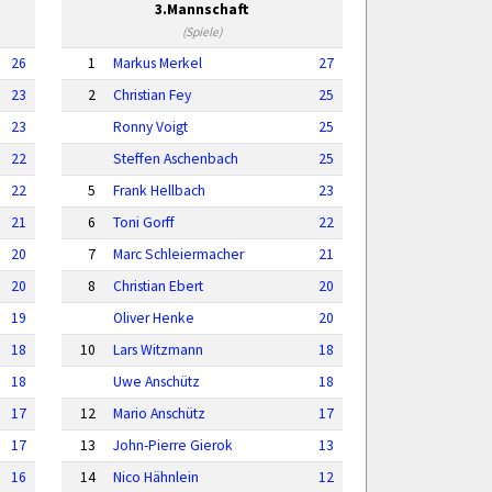
3.Mannschaft
(Spiele)
26
1
Markus Merkel
27
23
2
Christian Fey
25
23
Ronny Voigt
25
22
Steffen Aschenbach
25
22
5
Frank Hellbach
23
21
6
Toni Gorff
22
20
7
Marc Schleiermacher
21
20
8
Christian Ebert
20
19
Oliver Henke
20
18
10
Lars Witzmann
18
18
Uwe Anschütz
18
17
12
Mario Anschütz
17
17
13
John-Pierre Gierok
13
16
14
Nico Hähnlein
12