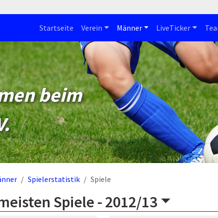
Startseite
Verein
Männer
LiveTicker
Te
mmen beim
V.
änner
Spielerstatistik
Spiele
meisten Spiele -
2012/13