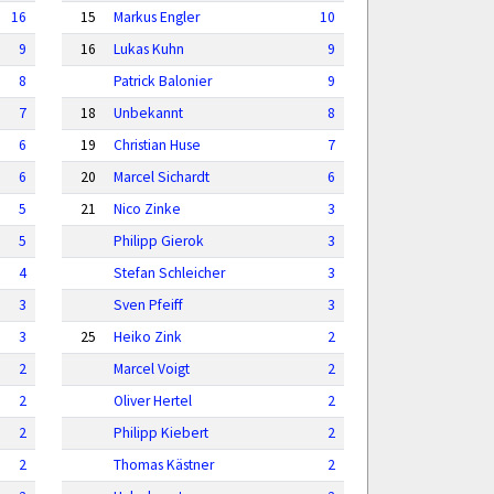
16
15
Markus Engler
10
9
16
Lukas Kuhn
9
8
Patrick Balonier
9
7
18
Unbekannt
8
6
19
Christian Huse
7
6
20
Marcel Sichardt
6
5
21
Nico Zinke
3
5
Philipp Gierok
3
4
Stefan Schleicher
3
3
Sven Pfeiff
3
3
25
Heiko Zink
2
2
Marcel Voigt
2
2
Oliver Hertel
2
2
Philipp Kiebert
2
2
Thomas Kästner
2