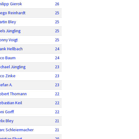
hilipp Gierok
26
iego Reinhardt
25
artin Bley
25
els Jüngling
25
onny Voigt
25
rank Hellbach
24
ico Baum
24
ichael Jüngling
23
ico Zinke
23
tefan A.
23
obert Thomann
22
ebastian Keil
22
oni Gorff
22
lix Bley
21
arc Schleiermacher
21
ristian Ebert
20