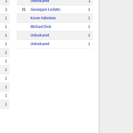
2
Unbekannt
2
2
31
Giuseppe Lodato
1
1
Kevin Hähnlein
1
1
Michael Dick
1
1
Unbekannt
1
1
Unbekannt
1
1
1
1
1
1
1
1