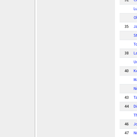
L
O
35
J
S
T
38
L
U
40
K
M
N
43
T
44
D
T
46
J
47
N