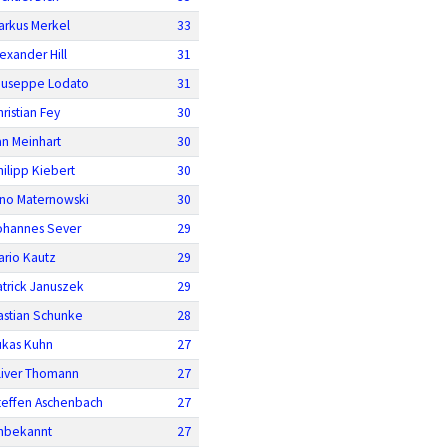
arkus Merkel
33
lexander Hill
31
iuseppe Lodato
31
ristian Fey
30
an Meinhart
30
hilipp Kiebert
30
ino Maternowski
30
ohannes Sever
29
ario Kautz
29
atrick Januszek
29
astian Schunke
28
ukas Kuhn
27
liver Thomann
27
teffen Aschenbach
27
nbekannt
27