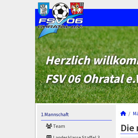
Herzlich willko
FSV 06 Ohratal e.
M
1.Mannschaft
Die 
Team
Landesklasse Staffel 3