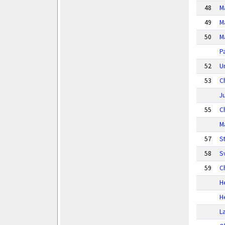
48
M
49
M
50
M
P
52
U
53
C
J
55
Ch
M
57
S
58
S
59
C
H
H
L