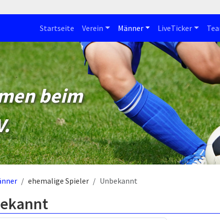
Startseite
Verein
Männer
LiveTicker
Te
mmen beim
V.
änner
ehemalige Spieler
Unbekannt
ekannt