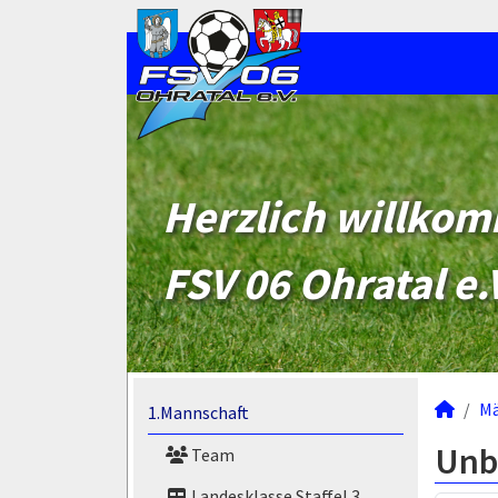
Herzlich willko
FSV 06 Ohratal e.
M
1.Mannschaft
Unb
Team
Landesklasse Staffel 3