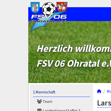
Herzlich willko
FSV 06 Ohratal e.
M
1.Mannschaft
Lar
Team
Landesklasse Staffel 3