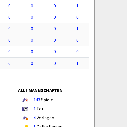
0
0
0
1
0
0
0
0
0
0
0
1
0
0
0
0
0
0
0
0
0
0
0
1
ALLE MANNSCHAFTEN
143
Spiele
1
Tor
4
Vorlagen
5
Gelbe Karten