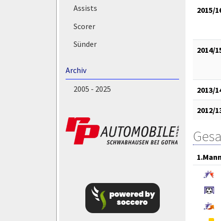
Assists
2015/1
Scorer
Sünder
2014/1
Archiv
2005 - 2025
2013/1
2012/1
Gesa
1.Mann