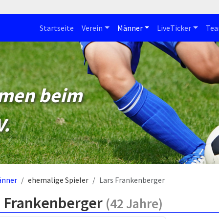
Startseite
Verein
Männer
LiveTicker
Te
mmen beim
V.
änner
ehemalige Spieler
Lars Frankenberger
s Frankenberger
(42 Jahre)