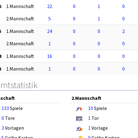
6
1.Mannschaft
22
0
1
0
2.Mannschaft
5
0
1
0
5
1.Mannschaft
24
0
0
2
2.Mannschaft
1
0
0
0
4
1.Mannschaft
16
0
0
0
3
1.Mannschaft
1
0
0
0
mtstatistik
schaft
2.Mannschaft
133
Spiele
10
Spiele
0
Tore
1
Tor
3
Vorlagen
1
Vorlage
5
Gelbe Karten
0
Gelbe Karten