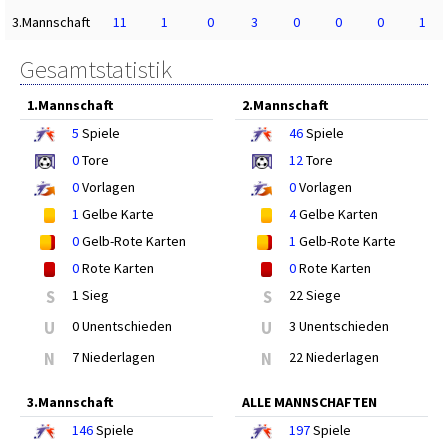
3.Mannschaft
11
1
0
3
0
0
0
1
Gesamtstatistik
1.Mannschaft
2.Mannschaft
5
Spiele
46
Spiele
0
Tore
12
Tore
0
Vorlagen
0
Vorlagen
1
Gelbe Karte
4
Gelbe Karten
0
Gelb-Rote Karten
1
Gelb-Rote Karte
0
Rote Karten
0
Rote Karten
S
1 Sieg
S
22 Siege
U
0 Unentschieden
U
3 Unentschieden
N
7 Niederlagen
N
22 Niederlagen
3.Mannschaft
ALLE MANNSCHAFTEN
146
Spiele
197
Spiele