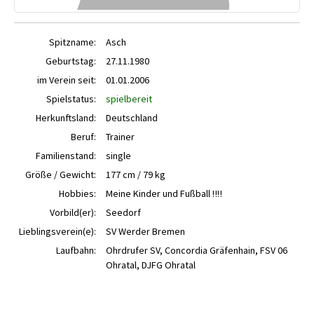
Spitzname:
Asch
Geburtstag:
27.11.1980
im Verein seit:
01.01.2006
Spielstatus:
spielbereit
Herkunftsland:
Deutschland
Beruf:
Trainer
Familienstand:
single
Größe / Gewicht:
177 cm / 79 kg
Hobbies:
Meine Kinder und Fußball ‼️‼️
Vorbild(er):
Seedorf
Lieblingsverein(e):
SV Werder Bremen
Laufbahn:
Ohrdrufer SV, Concordia Gräfenhain, FSV 06
Ohratal, DJFG Ohratal