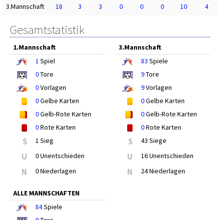
3.Mannschaft
18
3
3
0
0
0
10
4
Gesamtstatistik
1.Mannschaft
3.Mannschaft
1
Spiel
83
Spiele
0
Tore
9
Tore
0
Vorlagen
9
Vorlagen
0
Gelbe Karten
0
Gelbe Karten
0
Gelb-Rote Karten
0
Gelb-Rote Karten
0
Rote Karten
0
Rote Karten
S
1 Sieg
S
43 Siege
U
0 Unentschieden
U
16 Unentschieden
N
0 Niederlagen
N
24 Niederlagen
ALLE MANNSCHAFTEN
84
Spiele