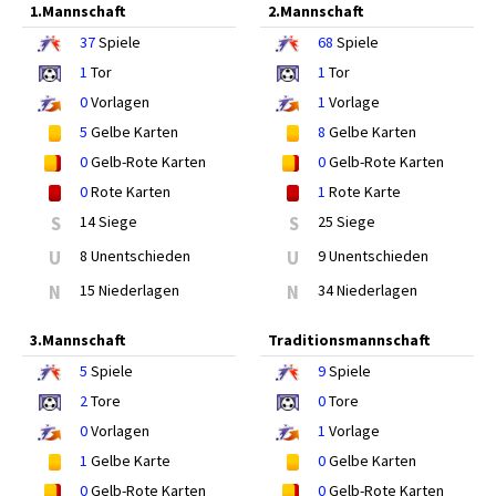
1.Mannschaft
2.Mannschaft
37
Spiele
68
Spiele
1
Tor
1
Tor
0
Vorlagen
1
Vorlage
5
Gelbe Karten
8
Gelbe Karten
0
Gelb-Rote Karten
0
Gelb-Rote Karten
0
Rote Karten
1
Rote Karte
S
14 Siege
S
25 Siege
U
8 Unentschieden
U
9 Unentschieden
N
15 Niederlagen
N
34 Niederlagen
3.Mannschaft
Traditionsmannschaft
5
Spiele
9
Spiele
2
Tore
0
Tore
0
Vorlagen
1
Vorlage
1
Gelbe Karte
0
Gelbe Karten
0
Gelb-Rote Karten
0
Gelb-Rote Karten