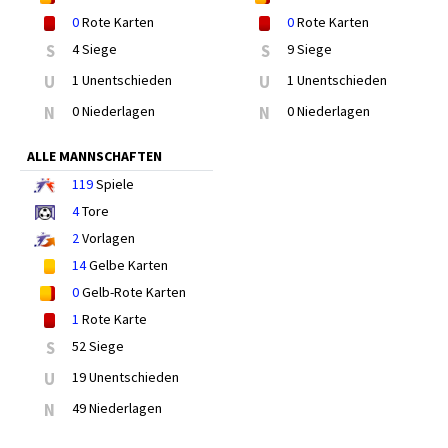
0
Rote Karten
0
Rote Karten
S
4 Siege
S
9 Siege
U
1 Unentschieden
U
1 Unentschieden
N
0 Niederlagen
N
0 Niederlagen
ALLE MANNSCHAFTEN
119
Spiele
4
Tore
2
Vorlagen
14
Gelbe Karten
0
Gelb-Rote Karten
1
Rote Karte
S
52 Siege
U
19 Unentschieden
N
49 Niederlagen