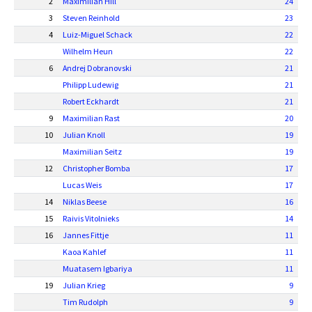
2
Maximilian Hill
24
3
Steven Reinhold
23
4
Luiz-Miguel Schack
22
Wilhelm Heun
22
6
Andrej Dobranovski
21
Philipp Ludewig
21
Robert Eckhardt
21
9
Maximilian Rast
20
10
Julian Knoll
19
Maximilian Seitz
19
12
Christopher Bomba
17
Lucas Weis
17
14
Niklas Beese
16
15
Raivis Vitolnieks
14
16
Jannes Fittje
11
Kaoa Kahlef
11
Muatasem Igbariya
11
19
Julian Krieg
9
Tim Rudolph
9