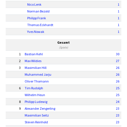
Nico Lenk
1
Norman Bezold
1
Philipp Frank
1
Thomas Eckhardt
1
Yves Nowak
1
Gesamt
(Spiele)
1
Bastian Kehl
30
2
Max Wildies
27
3
Maximilian Hill
26
Muhammed Jarju
26
Oliver Thomann
26
6
Tim Rudolph
25
Wilhelm Heun
25
8
Philipp Ludewig
24
9
Alexander Zengerling
23
Maximilian Seitz
23
Steven Reinhold
23