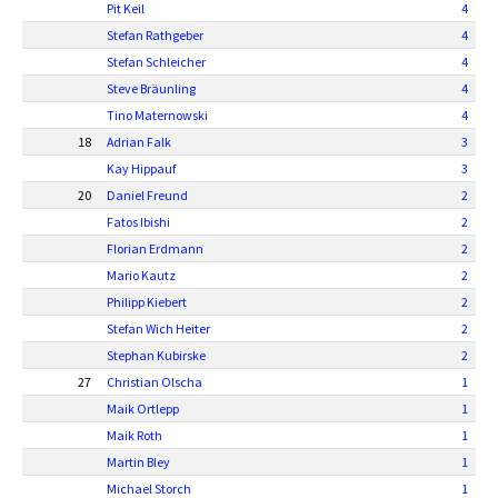
Pit Keil
4
Stefan Rathgeber
4
Stefan Schleicher
4
Steve Bräunling
4
Tino Maternowski
4
18
Adrian Falk
3
Kay Hippauf
3
20
Daniel Freund
2
Fatos Ibishi
2
Florian Erdmann
2
Mario Kautz
2
Philipp Kiebert
2
Stefan Wich Heiter
2
Stephan Kubirske
2
27
Christian Olscha
1
Maik Ortlepp
1
Maik Roth
1
Martin Bley
1
Michael Storch
1