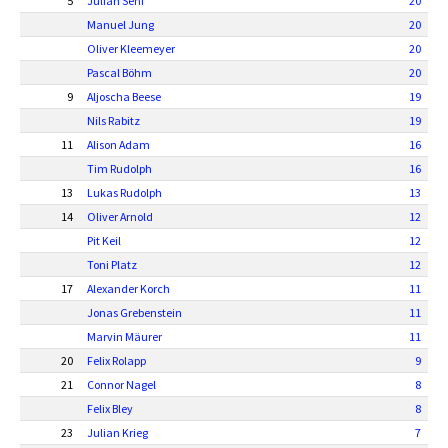
5
Julian Senf
20
Manuel Jung
20
Oliver Kleemeyer
20
Pascal Böhm
20
9
Aljoscha Beese
19
Nils Rabitz
19
11
Alison Adam
16
Tim Rudolph
16
13
Lukas Rudolph
13
14
Oliver Arnold
12
Pit Keil
12
Toni Platz
12
17
Alexander Korch
11
Jonas Grebenstein
11
Marvin Mäurer
11
20
Felix Rolapp
9
21
Connor Nagel
8
Felix Bley
8
23
Julian Krieg
7