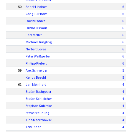
50
André Lindner
6
Cong Tu Pham
6
David Pahlke
6
Dildar Osman
6
Lars Möller
6
Michael Jüngling
6
Norbert Lovas
6
Peter Weißgerber
6
Philipp Kiebert
6
59
Axel Schneider
5
Kendy Bezold
5
61
Jan Meinhart
4
Stefan Rathgeber
4
Stefan Schleicher
4
Stephan Kubirske
4
Steve Bräunling
4
Tino Maternowski
4
Toni Pidan
4