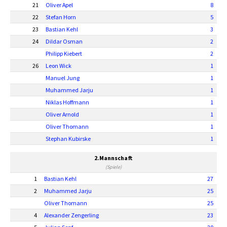
21
Oliver Apel
8
22
Stefan Horn
5
23
Bastian Kehl
3
24
Dildar Osman
2
Philipp Kiebert
2
26
Leon Wick
1
Manuel Jung
1
Muhammed Jarju
1
Niklas Hoffmann
1
Oliver Arnold
1
Oliver Thomann
1
Stephan Kubirske
1
2.Mannschaft
(Spiele)
1
Bastian Kehl
27
2
Muhammed Jarju
25
Oliver Thomann
25
4
Alexander Zengerling
23