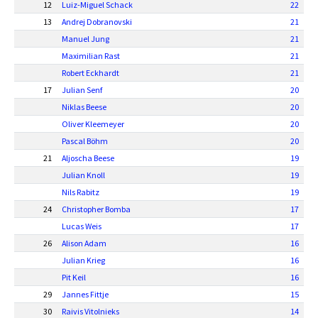
12
Luiz-Miguel Schack
22
13
Andrej Dobranovski
21
Manuel Jung
21
Maximilian Rast
21
Robert Eckhardt
21
17
Julian Senf
20
Niklas Beese
20
Oliver Kleemeyer
20
Pascal Böhm
20
21
Aljoscha Beese
19
Julian Knoll
19
Nils Rabitz
19
24
Christopher Bomba
17
Lucas Weis
17
26
Alison Adam
16
Julian Krieg
16
Pit Keil
16
29
Jannes Fittje
15
30
Raivis Vitolnieks
14