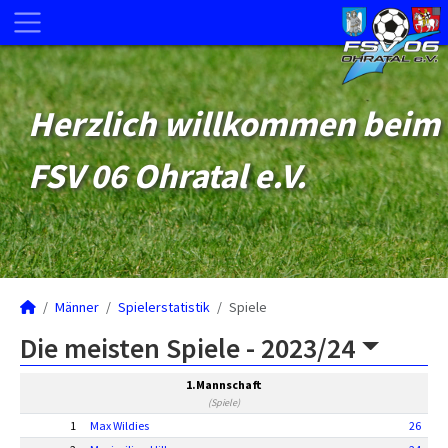
Herzlich willkommen beim
FSV 06 Ohratal e.V.
Männer
Spielerstatistik
Spiele
Die meisten Spiele -
2023/24
1.Mannschaft
(Spiele)
1
Max Wildies
26