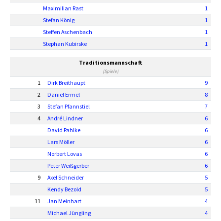
Maximilian Rast
1
Stefan König
1
Steffen Aschenbach
1
Stephan Kubirske
1
Traditionsmannschaft
(Spiele)
1
Dirk Breithaupt
9
2
Daniel Ermel
8
3
Stefan Pfannstiel
7
4
André Lindner
6
David Pahlke
6
Lars Möller
6
Norbert Lovas
6
Peter Weißgerber
6
9
Axel Schneider
5
Kendy Bezold
5
11
Jan Meinhart
4
Michael Jüngling
4