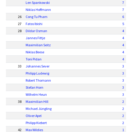
Len Spankowski
7
Niklas Hoffmann
7
26
Cong Tu Pham
6
27
Fatos Ibishi
5
28
Dildar Osman
4
Jannes Fittje
4
Maximilian Seitz
4
Niklas Beese
4
Toni Pidan
4
33
Johannes Sever
3
Philipp Ludewig
3
Robert Thomann
3
Stefan Horn
3
Wilhelm Heun
3
38
Maximilian Hill
2
Michael Jüngling
2
Oliver Apel
2
Philipp Kiebert
2
42
Max Wildies
1