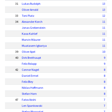
31
Lukas Rudolph
13
Oliver Arnold
13
33
Toni Platz
12
34
Alexander Korch
11
Jonas Grebenstein
11
Kaoa Kahlef
11
Marvin Mäurer
11
Muatasem Igbariya
11
39
Oliver Apel
10
40
Dirk Breithaupt
9
Felix Rolapp
9
42
Connor Nagel
8
Daniel Ermel
8
Felix Bley
8
Niklas Hoffmann
8
Stefan Horn
8
47
Fatos Ibishi
7
Len Spankowski
7
Stefan Pfannstiel
7