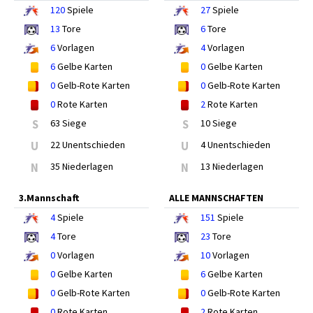
120
Spiele
27
Spiele
13
Tore
6
Tore
6
Vorlagen
4
Vorlagen
6
Gelbe Karten
0
Gelbe Karten
0
Gelb-Rote Karten
0
Gelb-Rote Karten
0
Rote Karten
2
Rote Karten
S
63 Siege
S
10 Siege
U
22 Unentschieden
U
4 Unentschieden
N
35 Niederlagen
N
13 Niederlagen
3.Mannschaft
ALLE MANNSCHAFTEN
4
Spiele
151
Spiele
4
Tore
23
Tore
0
Vorlagen
10
Vorlagen
0
Gelbe Karten
6
Gelbe Karten
0
Gelb-Rote Karten
0
Gelb-Rote Karten
0
Rote Karten
2
Rote Karten