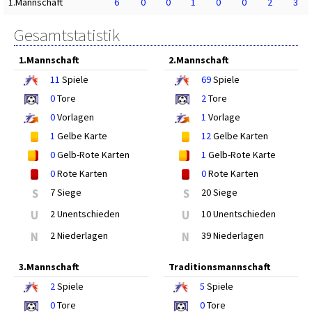
1.Mannschaft
6
0
0
1
0
0
2
3
Gesamtstatistik
1.Mannschaft
2.Mannschaft
11
Spiele
69
Spiele
0
Tore
2
Tore
0
Vorlagen
1
Vorlage
1
Gelbe Karte
12
Gelbe Karten
0
Gelb-Rote Karten
1
Gelb-Rote Karte
0
Rote Karten
0
Rote Karten
S
7 Siege
S
20 Siege
U
2 Unentschieden
U
10 Unentschieden
N
2 Niederlagen
N
39 Niederlagen
3.Mannschaft
Traditionsmannschaft
2
Spiele
5
Spiele
0
Tore
0
Tore