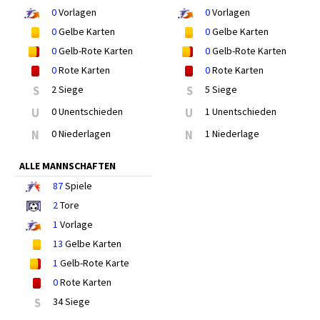
0
Vorlagen
0
Vorlagen
0
Gelbe Karten
0
Gelbe Karten
0
Gelb-Rote Karten
0
Gelb-Rote Karten
0
Rote Karten
0
Rote Karten
S
2 Siege
S
5 Siege
U
0 Unentschieden
U
1 Unentschieden
N
0 Niederlagen
N
1 Niederlage
ALLE MANNSCHAFTEN
87
Spiele
2
Tore
1
Vorlage
13
Gelbe Karten
1
Gelb-Rote Karte
0
Rote Karten
S
34 Siege