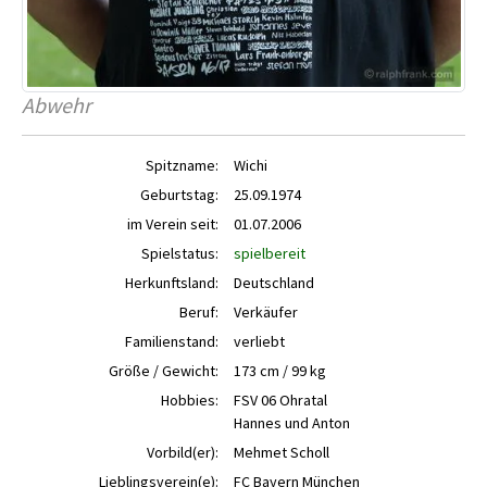
Abwehr
Spitzname:
Wichi
Geburtstag:
25.09.1974
im Verein seit:
01.07.2006
Spielstatus:
spielbereit
Herkunftsland:
Deutschland
Beruf:
Verkäufer
Familienstand:
verliebt
Größe / Gewicht:
173 cm / 99 kg
Hobbies:
FSV 06 Ohratal
Hannes und Anton
Vorbild(er):
Mehmet Scholl
Lieblingsverein(e):
FC Bayern München