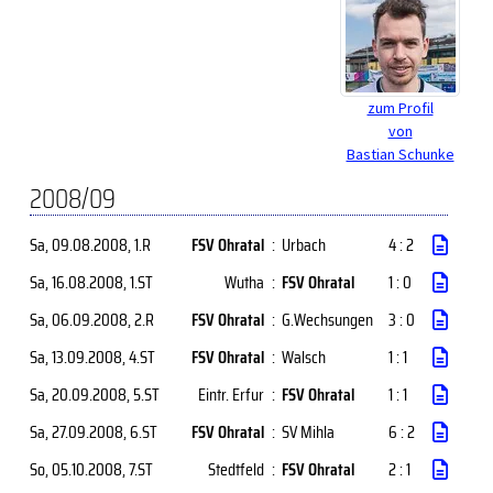
zum Profil
von
Bastian Schunke
2008/09
Sa, 09.08.2008
, 1.R
FSV Ohratal
:
Urbach
4 : 2
Sa, 16.08.2008
, 1.ST
Wutha
:
FSV Ohratal
1 : 0
Sa, 06.09.2008
, 2.R
FSV Ohratal
:
G.Wechsungen
3 : 0
Sa, 13.09.2008
, 4.ST
FSV Ohratal
:
Walsch
1 : 1
Sa, 20.09.2008
, 5.ST
Eintr. Erfur
:
FSV Ohratal
1 : 1
Sa, 27.09.2008
, 6.ST
FSV Ohratal
:
SV Mihla
6 : 2
So, 05.10.2008
, 7.ST
Stedtfeld
:
FSV Ohratal
2 : 1