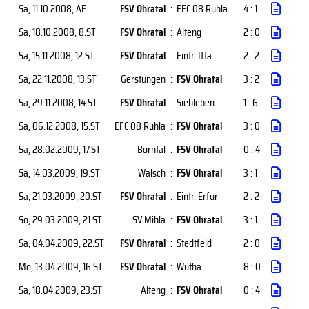
Sa, 11.10.2008
, AF
FSV Ohratal
:
EFC 08 Ruhla
4 : 1
Sa, 18.10.2008
, 8.ST
FSV Ohratal
:
Alteng
2 : 0
Sa, 15.11.2008
, 12.ST
FSV Ohratal
:
Eintr. Ifta
2 : 2
Sa, 22.11.2008
, 13.ST
Gerstungen
:
FSV Ohratal
3 : 2
Sa, 29.11.2008
, 14.ST
FSV Ohratal
:
Siebleben
1 : 6
Sa, 06.12.2008
, 15.ST
EFC 08 Ruhla
:
FSV Ohratal
3 : 0
Sa, 28.02.2009
, 17.ST
Borntal
:
FSV Ohratal
0 : 4
Sa, 14.03.2009
, 19.ST
Walsch
:
FSV Ohratal
3 : 1
Sa, 21.03.2009
, 20.ST
FSV Ohratal
:
Eintr. Erfur
2 : 2
So, 29.03.2009
, 21.ST
SV Mihla
:
FSV Ohratal
3 : 1
Sa, 04.04.2009
, 22.ST
FSV Ohratal
:
Stedtfeld
2 : 0
Mo, 13.04.2009
, 16.ST
FSV Ohratal
:
Wutha
8 : 0
Sa, 18.04.2009
, 23.ST
Alteng
:
FSV Ohratal
0 : 4