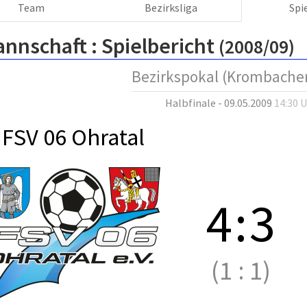
Team
Bezirksliga
Spi
annschaft :
Spielbericht
(2008/09)
Bezirkspokal (Krombacher
Halbfinale - 09.05.2009
14:30 
FSV 06 Ohratal
4
:
3
(1
:
1)