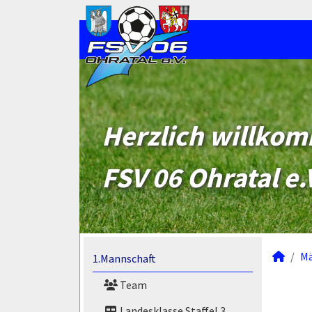
Herzlich willko
FSV 06 Ohratal e.
M
1.Mannschaft
Team
Landesklasse Staffel 3