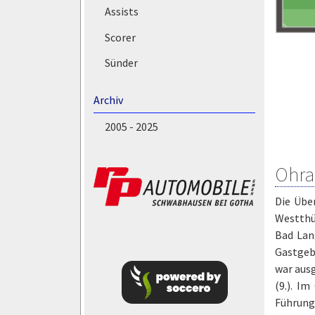
Assists
Scorer
Sünder
Archiv
2005 - 2025
Ohra
Die Über
Westthü
Bad Lan
Gastgebe
war aus
(9.). I
Führung