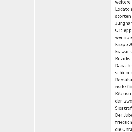
weitere
Lodato g
störten
Junghan
Ortlepp
wenn sie
knapp 20
Es war 
Bezirks
Danach 
schienen
Bemühun
mehr für
Kästner 
der zwe
Siegtref
Der Jube
friedlic
die Ohra