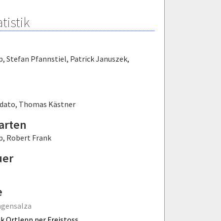
tistik
p
,
Stefan Pfannstiel
,
Patrick Januszek
,
odato
,
Thomas Kästner
arten
p
,
Robert Frank
uer
e
ngensalza
k Ortlepp per Freistoss