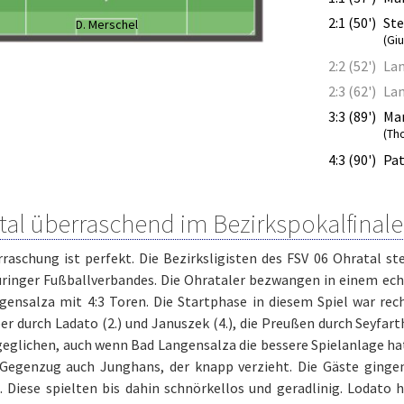
2:1 (50')
Ste
D. Merschel
(Gi
2:2 (52')
La
2:3 (62')
La
3:3 (89')
Mar
(Th
4:3 (90')
Pat
tal überraschend im Bezirkspokalfinale
raschung ist perfekt. Die Bezirksligisten des FSV 06 Ohratal st
ringer Fußballverbandes. Die Ohrataler bezwangen in einem ec
gensalza mit 4:3 Toren. Die Startphase in diesem Spiel war rec
r durch Ladato (2.) und Januszek (4.), die Preußen durch Seyfarth
geglichen, auch wenn Bad Langensalza die bessere Spielanlage ha
m Gegenzug auch Junghans, der knapp verzieht. Die Gäste ginge
. Diese spielten bis dahin schnörkellos und geradlinig. Lodato 