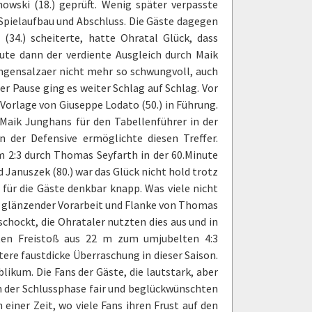
owski (18.) geprüft. Wenig später verpasste
 Spielaufbau und Abschluss. Die Gäste dagegen
(34.) scheiterte, hatte Ohratal Glück, dass
nute dann der verdiente Ausgleich durch Maik
angensalzaer nicht mehr so schwungvoll, auch
r Pause ging es weiter Schlag auf Schlag. Vor
Vorlage von Giuseppe Lodato (50.) in Führung.
 Maik Junghans für den Tabellenführer in der
n der Defensive ermöglichte diesen Treffer.
m 2:3 durch Thomas Seyfarth in der 60.Minute
d Januszek (80.) war das Glück nicht hold trotz
ür die Gäste denkbar knapp. Was viele nicht
ch glänzender Vorarbeit und Flanke von Thomas
chockt, die Ohrataler nutzten dies aus und in
kten Freistoß aus 22 m zum umjubelten 4:3
tere faustdicke Überraschung in dieser Saison.
likum. Die Fans der Gäste, die lautstark, aber
in der Schlussphase fair und beglückwünschten
einer Zeit, wo viele Fans ihren Frust auf den