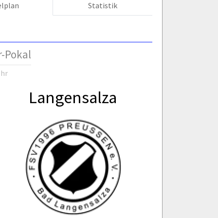
elplan
Statistik
-Pokal
Uhr
Langensalza