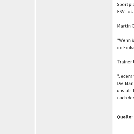
Sportpl
ESV Lok 
Martin G
"Wenn i
im Eink
Trainer 
"Jedem w
Die Man
uns als 
nach der
Quelle: