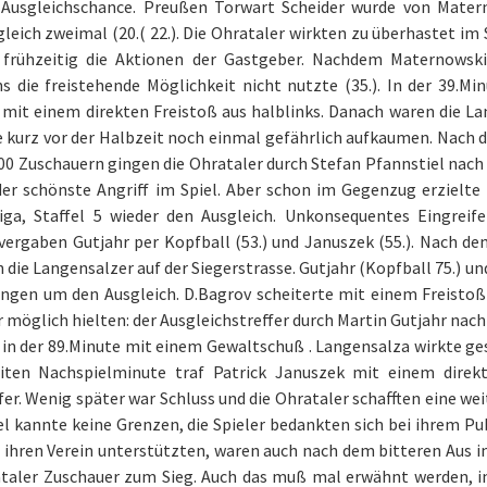
 Ausgleichschance. Preußen Torwart Scheider wurde von Matern
leich zweimal (20.( 22.). Die Ohrataler wirkten zu überhastet im
 frühzeitig die Aktionen der Gastgeber. Nachdem Maternowski 
s die freistehende Möglichkeit nicht nutzte (35.). In der 39.Mi
 mit einem direkten Freistoß aus halblinks. Danach waren die L
 kurz vor der Halbzeit noch einmal gefährlich aufkaumen. Nach de
0 Zuschauern gingen die Ohrataler durch Stefan Pfannstiel nach 
der schönste Angriff im Spiel. Aber schon im Gegenzug erzielte
liga, Staffel 5 wieder den Ausgleich. Unkonsequentes Eingreife
vergaben Gutjahr per Kopfball (53.) und Januszek (55.). Nach de
 die Langensalzer auf der Siegerstrasse. Gutjahr (Kopfball 75.) un
gen um den Ausgleich. D.Bagrov scheiterte mit einem Freistoß f
 möglich hielten: der Ausgleichstreffer durch Martin Gutjahr na
in der 89.Minute mit einem Gewaltschuß . Langensalza wirkte ges
iten Nachspielminute traf Patrick Januszek mit einem dire
fer. Wenig später war Schluss und die Ohrataler schafften eine wei
l kannte keine Grenzen, die Spieler bedankten sich bei ihrem Pub
h ihren Verein unterstützten, waren auch nach dem bitteren Aus 
taler Zuschauer zum Sieg. Auch das muß mal erwähnt werden, in 