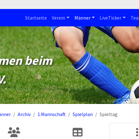
Startseite
Verein
Männer
LiveTicker
Te
mmen beim
V.
änner
Archiv
1.Mannschaft
Spielplan
Spieltag