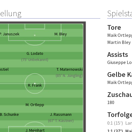
tellung
Spielsta
Tore
P. Januszek
M. Bley
Maik Ortlep
Martin Bley
Assists
G. Lodato
(75' Unbekannt)
Giuseppe L
nstiel
T. Maternowski
Gelbe K
(85' N. Jüngling)
Maik Ortlep
R. Frank
Zuscha
180
M. Ortlepp
Torfolg
B. Schunke
J. Rassmann
(67' T. Kästner)
0:1 (15')
La
J. Meinhart
1:1 (37')
Mai