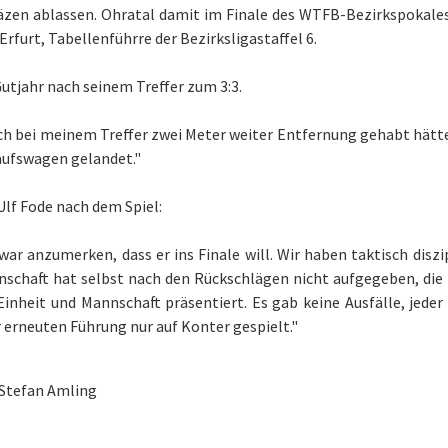
äzen ablassen. Ohratal damit im Finale des WTFB-Bezirkspokales 
Erfurt, Tabellenführre der Bezirksligastaffel 6.
utjahr nach seinem Treffer zum 3:3.
ch bei meinem Treffer zwei Meter weiter Entfernung gehabt hätt
aufswagen gelandet."
Ulf Fode nach dem Spiel:
ar anzumerken, dass er ins Finale will. Wir haben taktisch diszip
nschaft hat selbst nach den Rückschlägen nicht aufgegeben, die
Einheit und Mannschaft präsentiert. Es gab keine Ausfälle, jed
 erneuten Führung nur auf Konter gespielt."
Stefan Amling