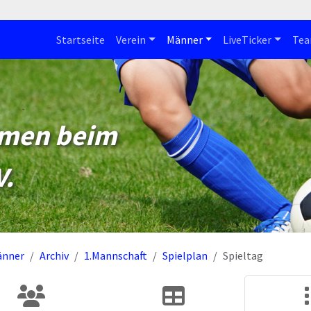
Startseite
Verein
Männer
LiveTicker
Te
mmen beim
V.
änner
Archiv
1.Mannschaft
Spielplan
Spieltag