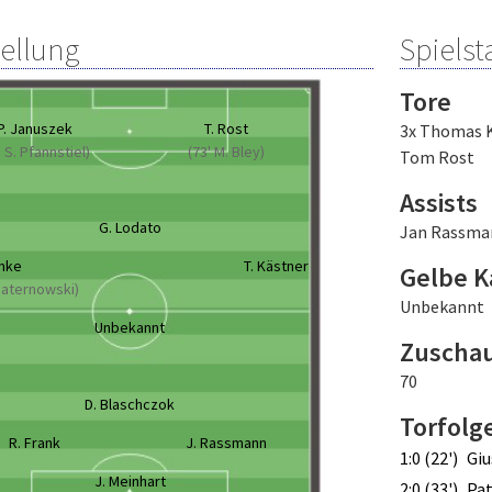
tellung
Spielsta
Tore
P. Januszek
T. Rost
3x Thomas 
' S. Pfannstiel)
(73' M. Bley)
Tom Rost
Assists
G. Lodato
Jan Rassma
unke
T. Kästner
Gelbe K
 Maternowski)
Unbekannt
Unbekannt
Zuscha
70
D. Blaschczok
Torfolg
R. Frank
J. Rassmann
1:0 (22')
Giu
J. Meinhart
2:0 (33')
Pat