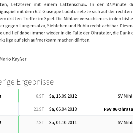
rten, Letzterer mit einem Lattenschuß. In der 87.Minute d
igaspiel mit dem 6:2. Giuseppe Lodato setzte sich auf der rechten 
em dritten Treffer im Spiel. Die Mihlaer versuchten es in den bish
er gegen Langensalza, Siebleben und Ruhla recht achtbar. Diesm
e und lief dabei immer wieder in die Falle der Ohrataler, die Dank
rksliga auf sich aufmerksam machen dürften.
Mario Kayßer
erige Ergebnisse
3
6.ST
Sa, 15.09.2012
SV Mihl
21.ST
Sa, 06.04.2013
FSV 06 Ohrata
2
7.ST
Sa, 01.10.2011
SV Mihl