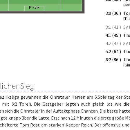
(Ja
P. Falk
3:0 (36')
To
(Th
3:1 (41')
SV 
4:1 (45')
Tho
4:2 (47')
SV 
5:2 (64')
Tho
6:2 (86')
Th
(Gi
licher Sieg
Bezirksliga gewannen die Ohrataler Herren am 6.Spieltag der Sta
t mit 6:2 Toren. Die Gastgeber legten auch gleich los wie di
en sich die Ohrataler in der Auftaktphase Chancen. Die beste hat
gte knapp über die Latte. Erst nach 12 Minuten die erste große M
scheiterte Tom Rost am starken Keeper Reich. Der offensive und 