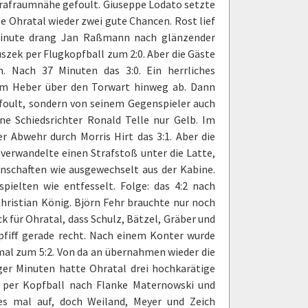
 Strafraumnähe gefoult. Giuseppe Lodato setzte
e Ohratal wieder zwei gute Chancen. Rost lief
33.Minute drang Jan Raßmann nach glänzender
uszek per Flugkopfball zum 2:0. Aber die Gäste
. Nach 37 Minuten das 3:0. Ein herrliches
em Heber über den Torwart hinweg ab. Dann
efoult, sondern von seinem Gegenspieler auch
ne Schiedsrichter Ronald Telle nur Gelb. Im
 Abwehr durch Morris Hirt das 3:1. Aber die
verwandelte einen Strafstoß unter die Latte,
nschaften wie ausgewechselt aus der Kabine.
pielten wie entfesselt. Folge: das 4:2 nach
hristian König. Björn Fehr brauchte nur noch
 für Ohratal, dass Schulz, Bätzel, Gräber und
fiff gerade recht. Nach einem Konter wurde
al zum 5:2. Von da an übernahmen wieder die
ger Minuten hatte Ohratal drei hochkarätige
 per Kopfball nach Flanke Maternowski und
es mal auf, doch Weiland, Meyer und Zeich