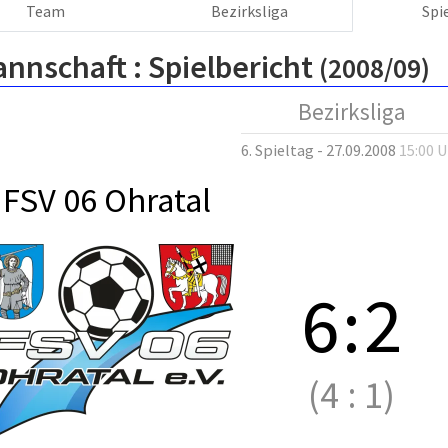
Team
Bezirksliga
Spi
annschaft :
Spielbericht
(2008/09)
Bezirksliga
6. Spieltag - 27.09.2008
15:00 
FSV 06 Ohratal
6
:
2
(4
:
1)