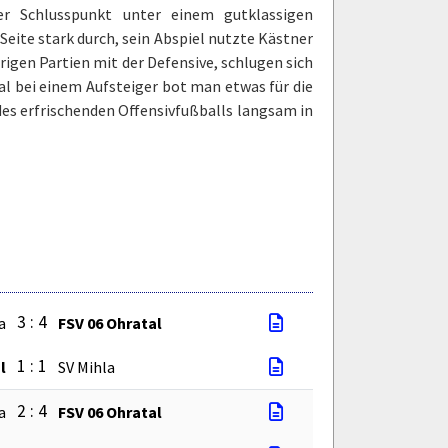
er Schlusspunkt unter einem gutklassigen
Seite stark durch, sein Abspiel nutzte Kästner
erigen Partien mit der Defensive, schlugen sich
al bei einem Aufsteiger bot man etwas für die
 des erfrischenden Offensivfußballs langsam in
3 : 4
a
FSV 06 Ohratal
1 : 1
l
SV Mihla
2 : 4
a
FSV 06 Ohratal