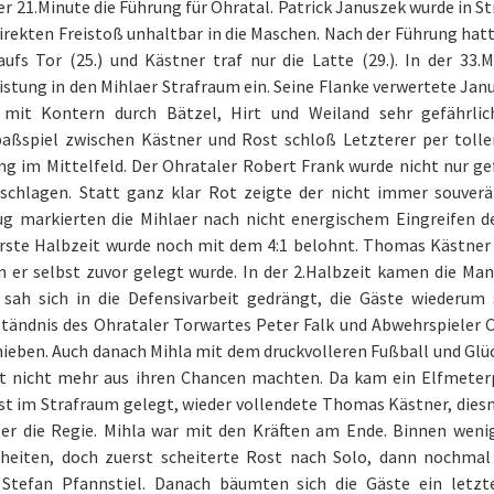
der 21.Minute die Führung für Ohratal. Patrick Januszek wurde in
irekten Freistoß unhaltbar in die Maschen. Nach der Führung hatt
 aufs Tor (25.) und Kästner traf nur die Latte (29.). In der 
istung in den Mihlaer Strafraum ein. Seine Flanke verwertete Jan
 mit Kontern durch Bätzel, Hirt und Weiland sehr gefährlich
aßspiel zwischen Kästner und Rost schloß Letzterer per toll
ng im Mittelfeld. Der Ohrataler Robert Frank wurde nicht nur g
schlagen. Statt ganz klar Rot zeigte der nicht immer souverä
g markierten die Mihlaer nach nicht energischem Eingreifen der
erste Halbzeit wurde noch mit dem 4:1 belohnt. Thomas Kästner 
 er selbst zuvor gelegt wurde. In der 2.Halbzeit kamen die Man
 sah sich in die Defensivarbeit gedrängt, die Gäste wiederum s
ständnis des Ohrataler Torwartes Peter Falk und Abwehrspieler C
ieben. Auch danach Mihla mit dem druckvolleren Fußball und Glück
t nicht mehr aus ihren Chancen machten. Da kam ein Elfmeterp
t im Strafraum gelegt, wieder vollendete Thomas Kästner, diesm
er die Regie. Mihla war mit den Kräften am Ende. Binnen weni
heiten, doch zuerst scheiterte Rost nach Solo, dann nochmal
 Stefan Pfannstiel. Danach bäumten sich die Gäste ein letzt