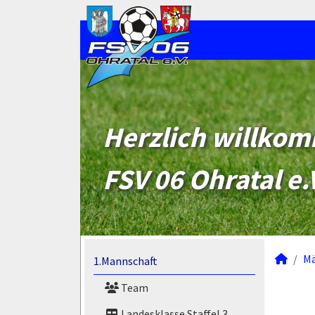
Herzlich willko
FSV 06 Ohratal e.
M
1.Mannschaft
Team
Landesklasse Staffel 3