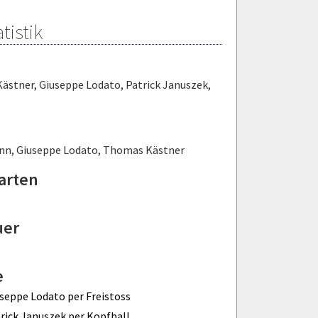
tistik
Kästner
,
Giuseppe Lodato
,
Patrick Januszek
,
nn
,
Giuseppe Lodato
,
Thomas Kästner
arten
uer
e
seppe Lodato per Freistoss
rick Januszek per Kopfball