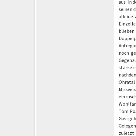
aus. In 
seinen d
alleine
Einzelle
blieben
Doppelp
Aufregu
noch ge
Gegenzu
starke 
nachdem
Ohratal
Missver
einzusch
Wohlfar
Tom Ros
Gastgeb
Gelegen
zuletzt