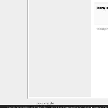
2009/1
2008/0
soccero.de
Diese Webseite verwendet Cookies, um Dir den bestmöglichen Service bieten zu kö