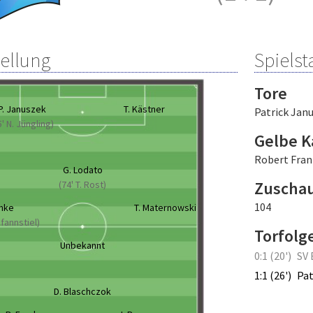
tellung
Spielsta
Tore
P. Januszek
T. Kästner
Patrick Jan
5' N. Jüngling)
Gelbe K
Robert Fran
G. Lodato
Zuscha
(74' T. Rost)
104
unke
T. Maternowski
Pfannstiel)
Torfolg
Unbekannt
0:1 (20')
SV 
1:1 (26')
Pat
D. Blaschczok