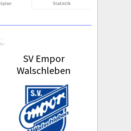
elplan
Statistik
Uhr
SV Empor
Walschleben