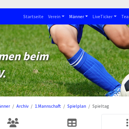
Startseite
Verein
Männer
LiveTicker
Te
mmen beim
V.
änner
Archiv
1.Mannschaft
Spielplan
Spieltag