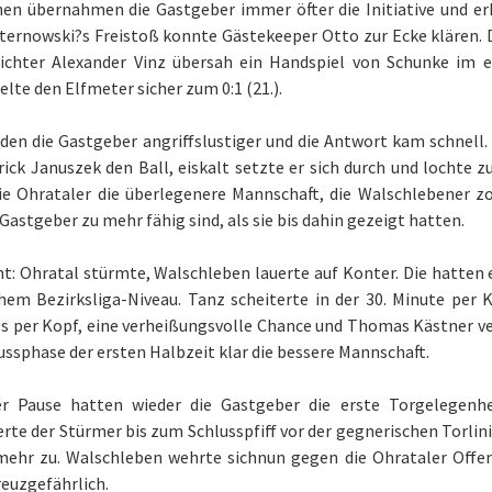
hen übernahmen die Gastgeber immer öfter die Initiative und er
ternowski?s Freistoß konnte Gästekeeper Otto zur Ecke klären. 
richter Alexander Vinz übersah ein Handspiel von Schunke im 
lte den Elfmeter sicher zum 0:1 (21.).
den die Gastgeber angriffslustiger und die Antwort kam schnell.
rick Januszek den Ball, eiskalt setzte er sich durch und lochte zu
ie Ohrataler die überlegenere Mannschaft, die Walschlebener z
 Gastgeber zu mehr fähig sind, als sie bis dahin gezeigt hatten.
t: Ohratal stürmte, Walschleben lauerte auf Konter. Die hatten es
hem Bezirksliga-Niveau. Tanz scheiterte in der 30. Minute per 
s per Kopf, eine verheißungsvolle Chance und Thomas Kästner ver
ussphase der ersten Halbzeit klar die bessere Mannschaft.
r Pause hatten wieder die Gastgeber die erste Torgelegenhei
erte der Stürmer bis zum Schlusspfiff vor der gegnerischen Torlini
ehr zu. Walschleben wehrte sichnun gegen die Ohrataler Offen
euzgefährlich.