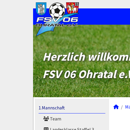
Herzlich willko
FSV 06 Ohratal e.
M
1.Mannschaft
Team
Landesklasse Staffel 3