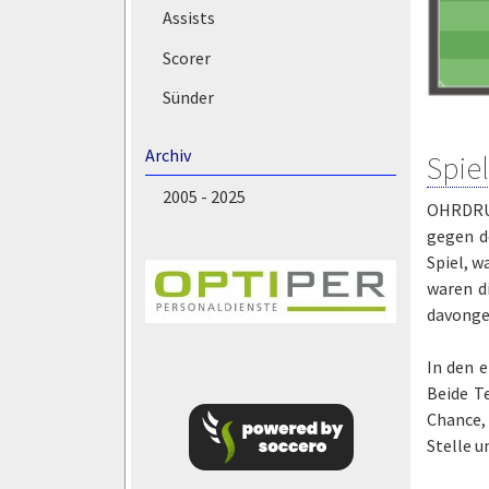
Assists
Scorer
Sünder
Archiv
Spie
2005 - 2025
OHRDRUF
gegen d
Spiel, w
waren d
davonge
In den e
Beide T
Chance,
Stelle u