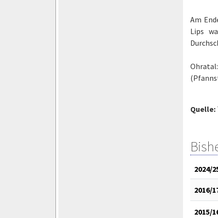
Am Ende
Lips wa
Durchsch
Ohratal
(Pfannst
Quelle:
Bish
2024/2
2016/1
2015/1