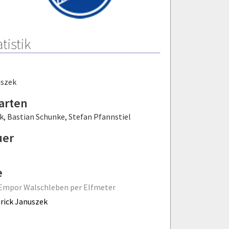
tistik
uszek
arten
k
,
Bastian Schunke
,
Stefan Pfannstiel
uer
e
Empor Walschleben per Elfmeter
rick Januszek