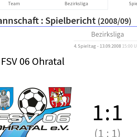
Team
Bezirksliga
Spi
annschaft :
Spielbericht
(2008/09)
Bezirksliga
4. Spieltag - 13.09.2008
15:00 
FSV 06 Ohratal
1
:
1
(1
:
1)