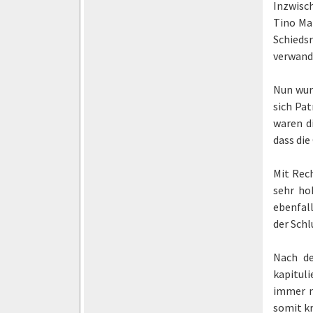
Inzwisc
Tino Ma
Schieds
verwande
Nun wur
sich Pat
waren d
dass die
Mit Rech
sehr ho
ebenfall
der Schl
Nach de
kapituli
immer m
somit kr