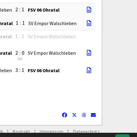
2 : 1
hleben
FSV 06 Ohratal
1 : 1
hratal
SV Empor Walschleben
1 : 1
hratal
SV Empor Walschleben
2 : 0
hratal
SV Empor Walschleben
(
U
)
3 : 1
hleben
FSV 06 Ohratal
ik
Kontakt
Impressum
Datenschutz