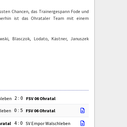
assten Chancen, das Trainergespann Fode und
merhin ist das Ohrataler Team mit einem
wski, Blasczok, Lodato, Kästner, Januszek
2 : 0
hleben
FSV 06 Ohratal
0 : 5
hleben
FSV 06 Ohratal
4 : 0
hratal
SV Empor Walschleben