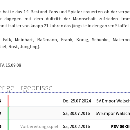
 hatte das 1:1 Bestand. Fans und Spieler trauerten ob der verp
r dagegen mit dem Auftritt der Mannschaft zufrieden. Im
nittsalter von knapp 21 Jahren das jüngste in der ganzen Staffel.
: Falk, Meinhart, Raßmann, Frank, König, Schunke, Materno
iel, Rost, Jüngling).
TA 15.09.08
erige Ergebnisse
5
Do, 25.07.2024
SV Empor Walsc
7
Sa, 30.07.2016
SV Empor Walsc
6
Vorbereitungsspiel
Sa, 20.02.2016
FSV 06 O