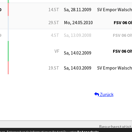
0
14.ST
Sa, 28.11.2009
SV Empor Walsc
29.ST
Mo, 24.05.2010
FSV 06 O
9
4.ST
Sa, 13.09.2008
FSV 06 O
VF
FSV 06 O
Sa, 14.02.2009
19.ST
Sa, 14.03.2009
SV Empor Walsc
Zurück
Besucherstatist
nnen. Entsprechende Informationen findest Du unter
Datenschutz
.