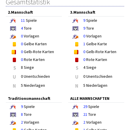
Gesamtstatistik
2.Mannschaft
3.Mannschaft
11
Spiele
9
Spiele
4
Tore
9
Tore
0
Vorlagen
0
Vorlagen
0
Gelbe Karten
1
Gelbe Karte
0
Gelb-Rote Karten
0
Gelb-Rote Karten
0
Rote Karten
0
Rote Karten
S
8 Siege
S
4 Siege
U
0 Unentschieden
U
0 Unentschieden
N
5 Niederlagen
N
5 Niederlagen
Traditionsmannschaft
ALLE MANNSCHAFTEN
9
Spiele
29
Spiele
8
Tore
21
Tore
2
Vorlagen
2
Vorlagen