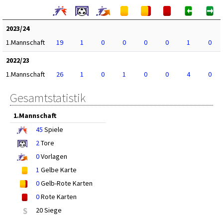
2023/24
1.Mannschaft
19
1
0
0
0
0
1
0
2022/23
1.Mannschaft
26
1
0
1
0
0
4
0
Gesamtstatistik
1.Mannschaft
45
Spiele
2
Tore
0
Vorlagen
1
Gelbe Karte
0
Gelb-Rote Karten
0
Rote Karten
S
20 Siege