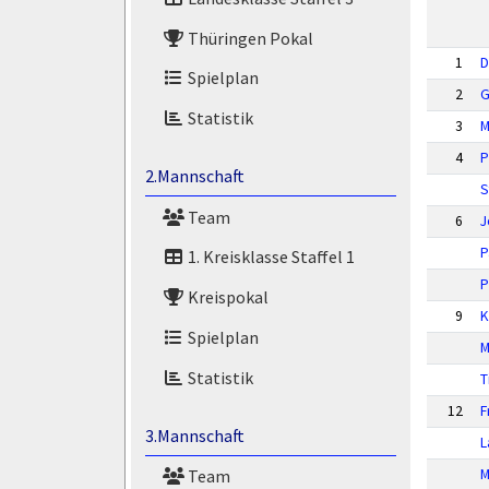
Thüringen Pokal
1
D
Spielplan
2
G
Statistik
3
M
4
P
2.Mannschaft
S
Team
6
J
P
1. Kreisklasse Staffel 1
P
Kreispokal
9
K
Spielplan
M
Statistik
T
12
F
3.Mannschaft
L
M
Team