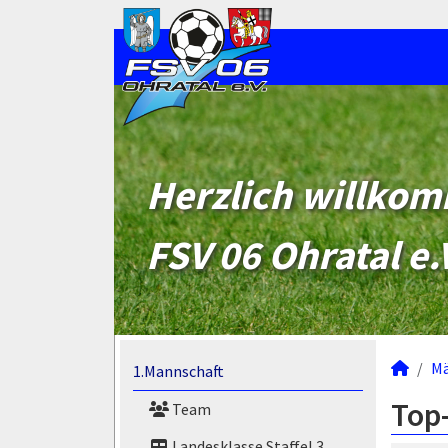
Herzlich willko
FSV 06 Ohratal e.
M
1.Mannschaft
Top-
Team
Landesklasse Staffel 3