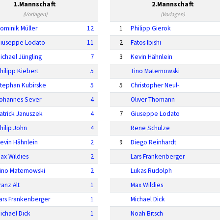
1.Mannschaft
2.Mannschaft
(Vorlagen)
(Vorlagen)
ominik Müller
12
1
Philipp Gierok
iuseppe Lodato
11
2
Fatos Ibishi
ichael Jüngling
7
3
Kevin Hähnlein
hilipp Kiebert
5
Tino Maternowski
tephan Kubirske
5
5
Christopher Neul-.
ohannes Sever
4
Oliver Thomann
atrick Januszek
4
7
Giuseppe Lodato
hilip John
4
Rene Schulze
evin Hähnlein
2
9
Diego Reinhardt
ax Wildies
2
Lars Frankenberger
ino Maternowski
2
Lukas Rudolph
ranz Alt
1
Max Wildies
ars Frankenberger
1
Michael Dick
ichael Dick
1
Noah Bitsch