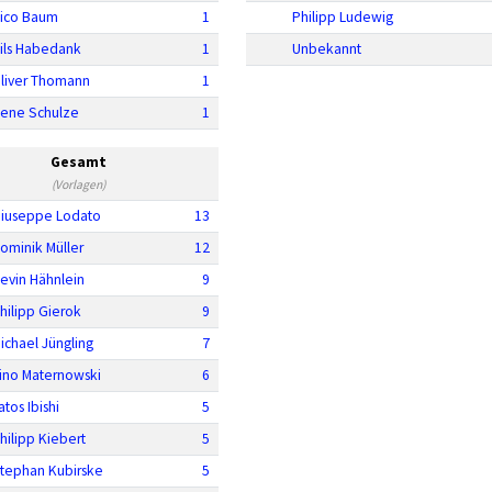
ico Baum
1
Philipp Ludewig
ils Habedank
1
Unbekannt
liver Thomann
1
ene Schulze
1
Gesamt
(Vorlagen)
iuseppe Lodato
13
ominik Müller
12
evin Hähnlein
9
hilipp Gierok
9
ichael Jüngling
7
ino Maternowski
6
atos Ibishi
5
hilipp Kiebert
5
tephan Kubirske
5