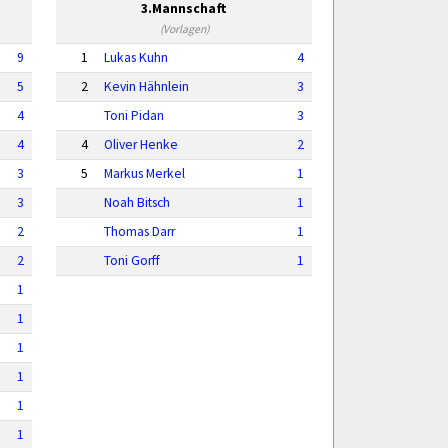
3.Mannschaft
(Vorlagen)
9
1
Lukas Kuhn
4
5
2
Kevin Hähnlein
3
4
Toni Pidan
3
4
4
Oliver Henke
2
3
5
Markus Merkel
1
3
Noah Bitsch
1
2
Thomas Darr
1
2
Toni Gorff
1
1
1
1
1
1
1