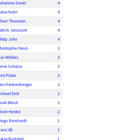
ohannes Sever
4
ukas Kuhn
4
liver Thomann
4
atrick Januszek
4
hilip John
4
hristopher Neul-.
3
ax Wildies
3
ene Schulze
3
oni Pidan
3
ars Frankenberger
2
ichael Dick
2
oah Bitsch
2
liver Henke
2
iego Reinhardt
1
ranz Alt
1
ukas Rudolph
1