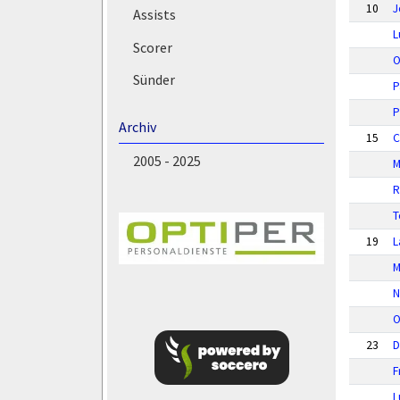
10
J
Assists
L
Scorer
O
Sünder
P
P
Archiv
15
C
2005 - 2025
M
R
T
19
L
M
N
O
23
D
F
L