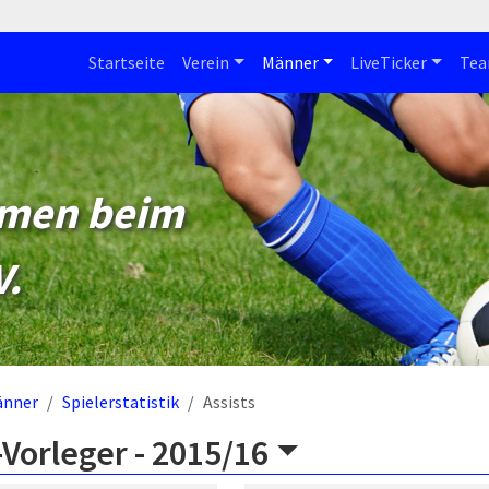
Startseite
Verein
Männer
LiveTicker
Te
mmen beim
V.
änner
Spielerstatistik
Assists
Vorleger -
2015/16