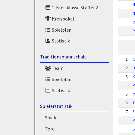
N
1. Kreisklasse Staffel 2
N
Kreispokal
O
Spielplan
R
Statistik
Traditionsmannschaft
1
G
Team
2
D
3
K
Spielplan
P
Statistik
5
M
6
T
Spielerstatistik
7
F
Spiele
P
Tore
S