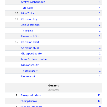
Steffen Aschenbach
4
Toni Gorff
4
10
Nico Zinke
3
11
Christian Fey
2
Jan Rassmann
2
Thilo Bick
2
Uwe Anschütz
2
15
Christian Ebert
1
Christian Huse
1
Giuseppe Lodato
1
Marc Schleiermacher
1
Nico Anschütz
1
Thomas Darr
1
Unbekannt
1
Gesamt
(Vorlagen)
1
Giuseppe Lodato
12
Philipp Gierok
12
3
Michael Jüngling
9