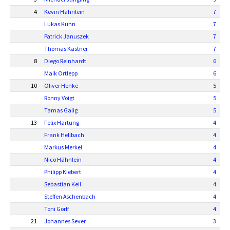
4
Kevin Hähnlein
7
Lukas Kuhn
7
Patrick Januszek
7
Thomas Kästner
7
8
Diego Reinhardt
6
Maik Ortlepp
6
10
Oliver Henke
5
Ronny Voigt
5
Tamas Galig
5
13
Felix Hartung
4
Frank Hellbach
4
Markus Merkel
4
Nico Hähnlein
4
Philipp Kiebert
4
Sebastian Keil
4
Steffen Aschenbach
4
Toni Gorff
4
21
Johannes Sever
3