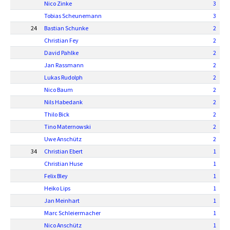
Nico Zinke
3
Tobias Scheunemann
3
24
Bastian Schunke
2
Christian Fey
2
David Pahlke
2
Jan Rassmann
2
Lukas Rudolph
2
Nico Baum
2
Nils Habedank
2
Thilo Bick
2
Tino Maternowski
2
Uwe Anschütz
2
34
Christian Ebert
1
Christian Huse
1
Felix Bley
1
Heiko Lips
1
Jan Meinhart
1
Marc Schleiermacher
1
Nico Anschütz
1