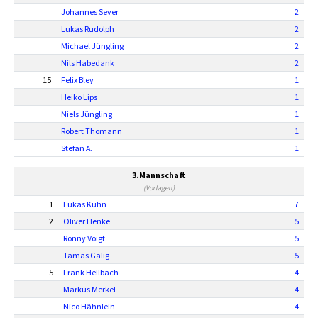
Johannes Sever
2
Lukas Rudolph
2
Michael Jüngling
2
Nils Habedank
2
15
Felix Bley
1
Heiko Lips
1
Niels Jüngling
1
Robert Thomann
1
Stefan A.
1
3.Mannschaft
(Vorlagen)
1
Lukas Kuhn
7
2
Oliver Henke
5
Ronny Voigt
5
Tamas Galig
5
5
Frank Hellbach
4
Markus Merkel
4
Nico Hähnlein
4