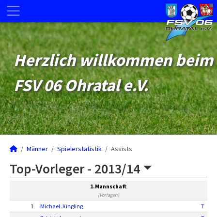
Herzlich willkommen beim
FSV 06 Ohratal e.V.
Männer
Spielerstatistik
Assists
Top-Vorleger -
2013/14
1.Mannschaft
(Vorlagen)
1
Michael Jüngling
7