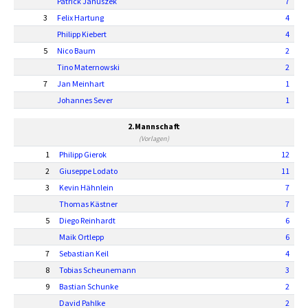
Patrick Januszek
7
3
Felix Hartung
4
Philipp Kiebert
4
5
Nico Baum
2
Tino Maternowski
2
7
Jan Meinhart
1
Johannes Sever
1
2.Mannschaft
(Vorlagen)
1
Philipp Gierok
12
2
Giuseppe Lodato
11
3
Kevin Hähnlein
7
Thomas Kästner
7
5
Diego Reinhardt
6
Maik Ortlepp
6
7
Sebastian Keil
4
8
Tobias Scheunemann
3
9
Bastian Schunke
2
David Pahlke
2