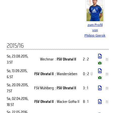
zum Profil
von
Philipp Gierok
2015/16
So, 23.08.2015
,
Wechmar
:
FSV Ohratal II
2 : 2
(1)
3.ST
(
)
So, 13.09.2015
,
FSV Ohratal II
:
Wandersleben
0 : 2
U
(1)
6.ST
(
)
So, 20.09.2015
,
FSV Mühlberg
:
FSV Ohratal II
3 : 1
(1)
7.ST
Sa, 02.04.2016
,
FSV Ohratal II
:
Wacker Gotha II
8 : 1
(1)
18.ST
So, 22.05.2016
,