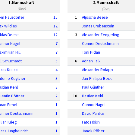
1.Mannschaft
2.Mannschaft
(Tore)
(Tore)
om Hausdörfer
15
1
Aljoscha Beese
ax Wildies
12
Jonas Grebenstein
iklas Beese
12
3
Alexander Zengerling
onnor Nagel
7
Conner Deutschmann
ximilian Hill
7
Toni Pidan
ill Schuchardt
5
6
Adrian Falk
ucas Kraiczi
4
Alexander Rolapp
ntonio Keyßner
3
Jan-Phillipp Beck
astian Kehl
3
Paul Günther
uentin Böttner
2
10
Bastian Kehl
aran Ermel
1
Connor Nagel
onner Deutschmann
1
David Pahlke
lian Krieg
1
Fatos Ibishi
ucas Jungheinrich
1
Janek Röber