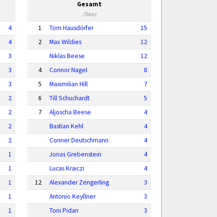
Gesamt
(Tore)
4
1
Tom Hausdörfer
15
4
2
Max Wildies
12
3
Niklas Beese
12
3
4
Connor Nagel
8
3
5
Maximilian Hill
7
2
6
Till Schuchardt
5
2
7
Aljoscha Beese
4
2
Bastian Kehl
4
2
Conner Deutschmann
4
1
Jonas Grebenstein
4
1
Lucas Kraiczi
4
1
12
Alexander Zengerling
3
1
Antonio Keyßner
3
1
Toni Pidan
3