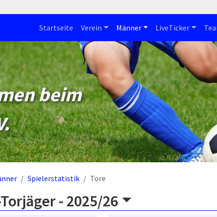
Startseite
Verein
Männer
LiveTicker
Te
mmen beim
V.
änner
Spielerstatistik
Tore
Torjäger -
2025/26