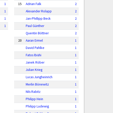
1
15
Adrian Falk
2
1
Alexander Rolapp
2
1
Jan-Phillipp Beck
2
1
Paul Günther
2
Quentin Böttner
2
20
Aaran Ermel
1
David Pahlke
1
Fatos Ibishi
1
Janek Röber
1
Julian Krieg
1
Lucas Jungheinrich
1
Merlin Bönewitz
1
Nils Rabitz
1
Philipp Hein
1
Philipp Ludewig
1