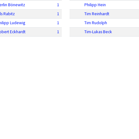
erlin Bönewitz
1
Philipp Hein
ls Rabitz
1
Tim Reinhardt
hilipp Ludewig
1
Tim Rudolph
obert Eckhardt
1
Tim-Lukas Beck