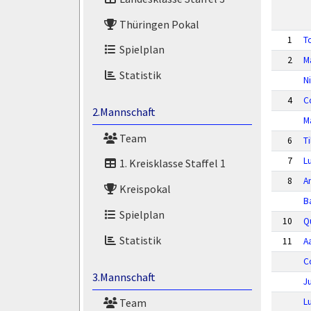
Thüringen Pokal
1
T
Spielplan
2
M
Statistik
N
4
C
2.Mannschaft
Ma
Team
6
T
7
L
1. Kreisklasse Staffel 1
8
A
Kreispokal
B
Spielplan
10
Q
Statistik
11
A
C
3.Mannschaft
Ju
L
Team