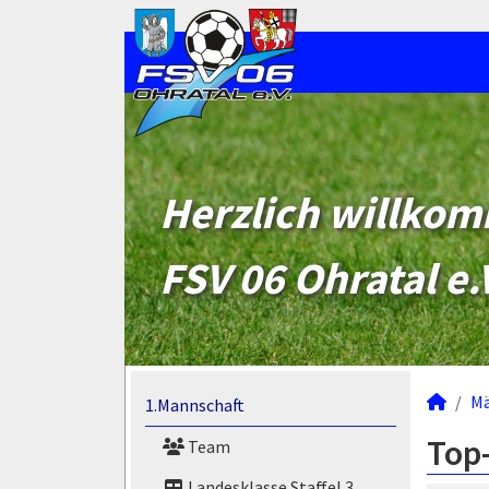
Herzlich willko
FSV 06 Ohratal e.
M
1.Mannschaft
Top-
Team
Landesklasse Staffel 3