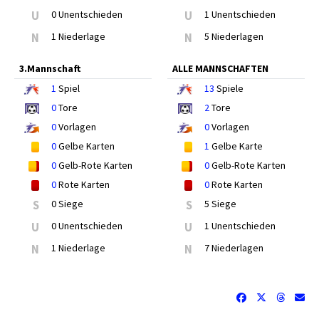
U
0 Unentschieden
U
1 Unentschieden
N
1 Niederlage
N
5 Niederlagen
3.Mannschaft
ALLE MANNSCHAFTEN
1
Spiel
13
Spiele
0
Tore
2
Tore
0
Vorlagen
0
Vorlagen
0
Gelbe Karten
1
Gelbe Karte
0
Gelb-Rote Karten
0
Gelb-Rote Karten
0
Rote Karten
0
Rote Karten
S
0 Siege
S
5 Siege
U
0 Unentschieden
U
1 Unentschieden
N
1 Niederlage
N
7 Niederlagen