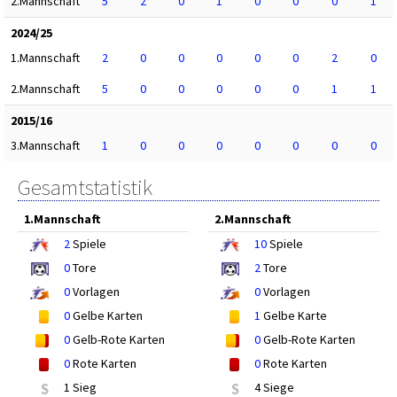
2.Mannschaft
5
2
0
1
0
0
0
1
2024/25
1.Mannschaft
2
0
0
0
0
0
2
0
2.Mannschaft
5
0
0
0
0
0
1
1
2015/16
3.Mannschaft
1
0
0
0
0
0
0
0
Gesamtstatistik
1.Mannschaft
2.Mannschaft
2
Spiele
10
Spiele
0
Tore
2
Tore
0
Vorlagen
0
Vorlagen
0
Gelbe Karten
1
Gelbe Karte
0
Gelb-Rote Karten
0
Gelb-Rote Karten
0
Rote Karten
0
Rote Karten
S
1 Sieg
S
4 Siege