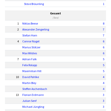
Steve Bräunling
1
Gesamt
(Tore)
1
Niklas Beese
8
2
Alexander Zengerling
7
Stefan Horn
7
4
Connor Nagel
6
Marius Stötzer
6
Max Wildies
6
7
Adrian Falk
5
Felix Rolapp
5
Maximilian Hill
5
10
David Pahlke
4
Martin Bley
4
Steffen Aschenbach
4
13
Florian Erdmann
3
Julian Senf
3
Michael Jüngling
3