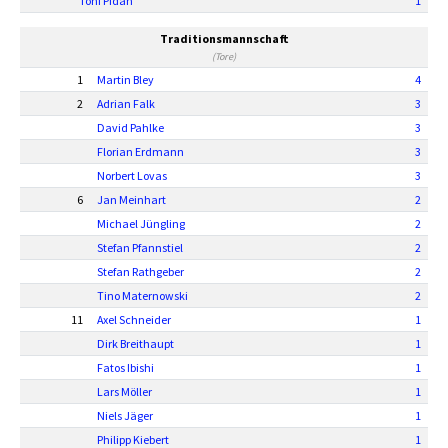
Toni Pidan
1
Traditionsmannschaft
(Tore)
1
Martin Bley
4
2
Adrian Falk
3
David Pahlke
3
Florian Erdmann
3
Norbert Lovas
3
6
Jan Meinhart
2
Michael Jüngling
2
Stefan Pfannstiel
2
Stefan Rathgeber
2
Tino Maternowski
2
11
Axel Schneider
1
Dirk Breithaupt
1
Fatos Ibishi
1
Lars Möller
1
Niels Jäger
1
Philipp Kiebert
1