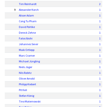
Tim Reinhardt
2
9
Alexander Korch
1
Alison Adam
1
Cong Tu Pham
1
David Pahlke
1
Dereck Zehne
1
Fatos Ibishi
1
Johannes Sever
1
Maik Ortlepp
1
Marc Cramer
1
Michael Jüngling
1
Niels Jäger
1
Nils Rabitz
1
Oliver Arnold
1
Philipp Kiebert
1
Pit Keil
1
Stefan König
1
Tino Maternowski
1