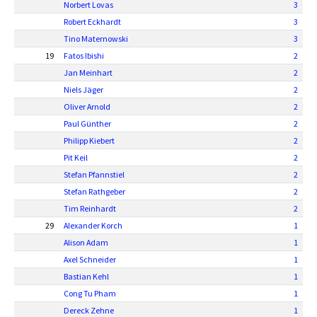
Norbert Lovas
3
Robert Eckhardt
3
Tino Maternowski
3
19
Fatos Ibishi
2
Jan Meinhart
2
Niels Jäger
2
Oliver Arnold
2
Paul Günther
2
Philipp Kiebert
2
Pit Keil
2
Stefan Pfannstiel
2
Stefan Rathgeber
2
Tim Reinhardt
2
29
Alexander Korch
1
Alison Adam
1
Axel Schneider
1
Bastian Kehl
1
Cong Tu Pham
1
Dereck Zehne
1