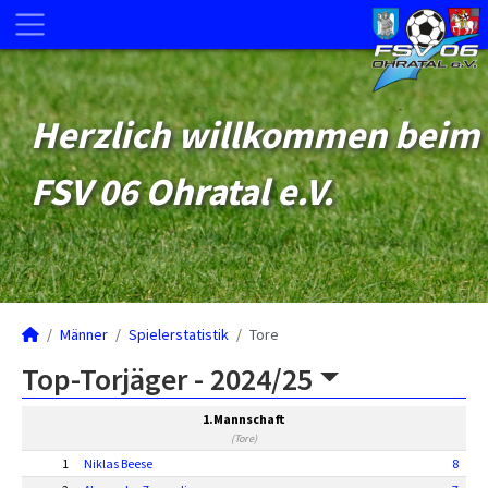
Herzlich willkommen beim
FSV 06 Ohratal e.V.
Männer
Spielerstatistik
Tore
Top-Torjäger -
2024/25
1.Mannschaft
(Tore)
1
Niklas Beese
8