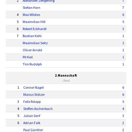
2
Alexander Zengerling
7
Stefan Horn
7
4
Max Wildies
6
5
Maximilian Hill
5
6
Robert Eckhardt
3
7
Bastian Kehl
1
Maximilian Seitz
1
Oliver Arnold
1
Pit Keil
1
Tim Rudolph
1
2.Mannschaft
(Tore)
1
Connor Nagel
6
Marius Stötzer
6
3
Felix Rolapp
5
4
Steffen Aschenbach
4
5
Julian Senf
3
6
Adrian Falk
2
Paul Günther
2