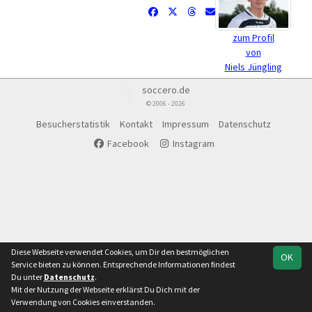
zum Profil
von
Niels Jüngling
soccero.de
© 2006 - 2026
Besucherstatistik
Kontakt
Impressum
Datenschutz
Facebook
Instagram
Diese Webseite verwendet Cookies, um Dir den bestmöglichen
OK
Service bieten zu können. Entsprechende Informationen findest
Du unter
Datenschutz
.
Mit der Nutzung der Webseite erklärst Du Dich mit der
Verwendung von Cookies einverstanden.