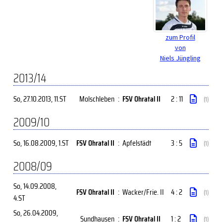
zum Profil
von
Niels Jüngling
2013/14
So, 27.10.2013
, 11.ST
Molschleben
:
FSV Ohratal II
2 : 11
(1)
2009/10
So, 16.08.2009
, 1.ST
FSV Ohratal II
:
Apfelstädt
3 : 5
(1)
2008/09
So, 14.09.2008
,
FSV Ohratal II
:
Wacker/Frie. II
4 : 2
(1)
4.ST
So, 26.04.2009
,
Sundhausen
:
FSV Ohratal II
1 : 2
(1)