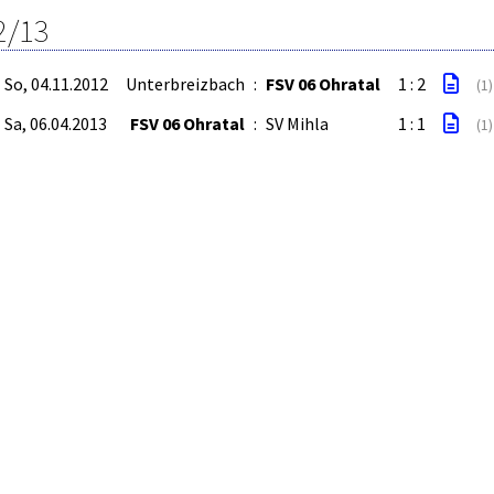
2/13
So, 04.11.2012
Unterbreizbach
:
FSV 06 Ohratal
1 : 2
(1)
Sa, 06.04.2013
FSV 06 Ohratal
:
SV Mihla
1 : 1
(1)