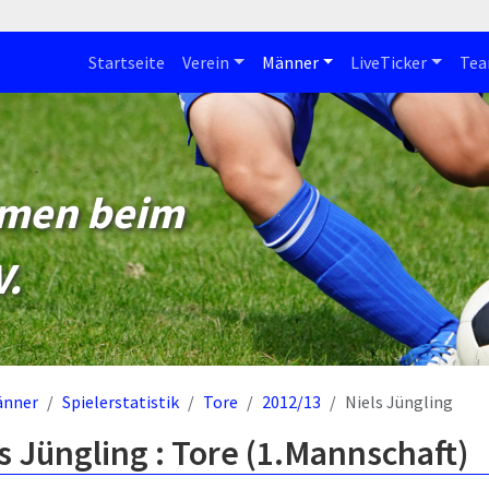
Startseite
Verein
Männer
LiveTicker
Te
mmen beim
V.
änner
Spielerstatistik
Tore
2012/13
Niels Jüngling
s Jüngling : Tore (1.Mannschaft)