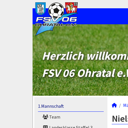
Herzlich willko
FSV 06 Ohratal e.
M
1.Mannschaft
Niel
Team
Landesklasse Staffel 3