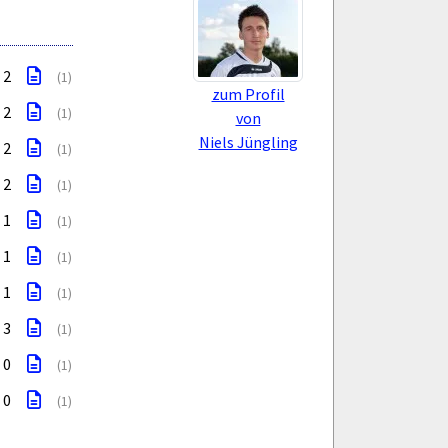
: 2
(1)
zum Profil
: 2
(1)
von
Niels Jüngling
: 2
(1)
: 2
(1)
: 1
(1)
: 1
(1)
: 1
(1)
: 3
(1)
: 0
(1)
: 0
(1)