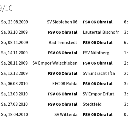
9/10
So, 23.08.2009
SV Siebleben 06
:
FSV 06 Ohratal
6 
Sa, 03.10.2009
FSV 06 Ohratal
:
Lautertal Bischofr.
3 
So, 08.11.2009
Bad Tennstedt
:
FSV 06 Ohratal
6 
Sa, 14.11.2009
FSV 06 Ohratal
:
FSV Mühlberg
1 
Sa, 28.11.2009
SV Empor Walschleben
:
FSV 06 Ohratal
2 
Sa, 12.12.2009
FSV 06 Ohratal
:
SV Eintracht Ifta
2 
Sa, 06.03.2010
EFC 08 Ruhla
:
FSV 06 Ohratal
3 
Sa, 13.03.2010
FSV 06 Ohratal
:
SV Empor Erfurt
3 
Sa, 27.03.2010
FSV 06 Ohratal
:
Stedtfeld
3 
So, 18.04.2010
SV Witterda
:
FSV 06 Ohratal
0 