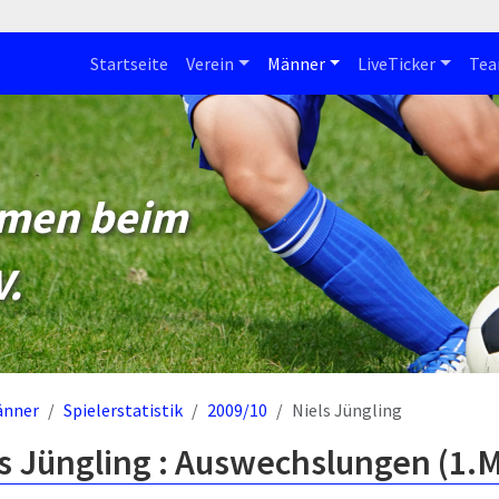
Startseite
Verein
Männer
LiveTicker
Te
mmen beim
V.
änner
Spielerstatistik
2009/10
Niels Jüngling
s Jüngling : Auswechslungen (1.