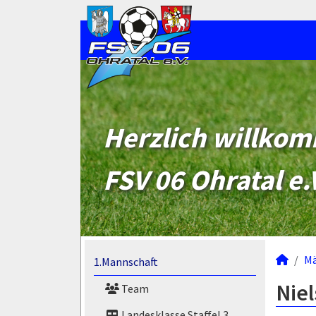
Herzlich willko
FSV 06 Ohratal e.
M
1.Mannschaft
Niel
Team
Landesklasse Staffel 3