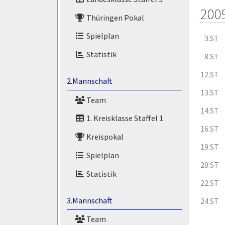
200
Thüringen Pokal
Spielplan
3.ST
Statistik
8.ST
12.ST
2.Mannschaft
13.ST
Team
14.ST
1. Kreisklasse Staffel 1
16.ST
Kreispokal
19.ST
Spielplan
20.ST
Statistik
22.ST
3.Mannschaft
24.ST
Team