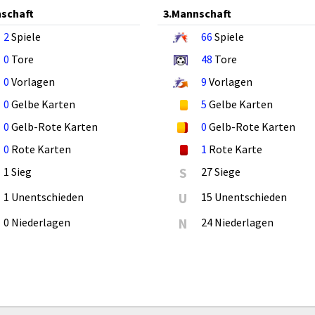
schaft
3.Mannschaft
2
Spiele
66
Spiele
0
Tore
48
Tore
0
Vorlagen
9
Vorlagen
0
Gelbe Karten
5
Gelbe Karten
0
Gelb-Rote Karten
0
Gelb-Rote Karten
0
Rote Karten
1
Rote Karte
1 Sieg
S
27 Siege
1 Unentschieden
U
15 Unentschieden
0 Niederlagen
N
24 Niederlagen