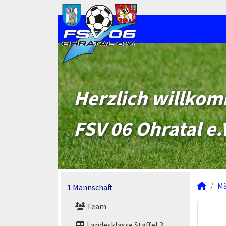
Herzlich willko
FSV 06 Ohratal e.
M
1.Mannschaft
Team
Landesklasse Staffel 3