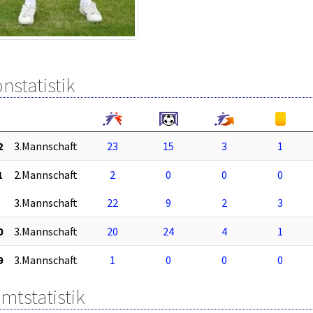
nstatistik
2
3.Mannschaft
23
15
3
1
1
2.Mannschaft
2
0
0
0
3.Mannschaft
22
9
2
3
0
3.Mannschaft
20
24
4
1
9
3.Mannschaft
1
0
0
0
mtstatistik