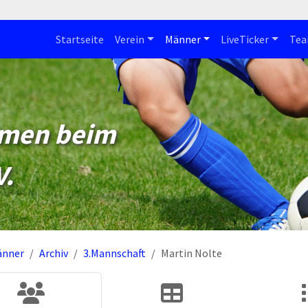
Startseite
Verein
Männer
LiveTicker
Te
mmen beim
V.
änner
Archiv
3.Mannschaft
Martin Nolte