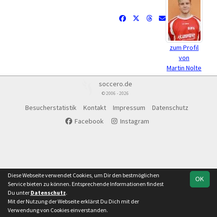
zum Profil
von
Martin Nolte
soccero.de
© 2006 - 2026
Besucherstatistik
Kontakt
Impressum
Datenschutz
Facebook
Instagram
Diese Webseite verwendet Cookies, um Dir den bestmöglichen
OK
Service bieten zu können. Entsprechende Informationen findest
Du unter
Datenschutz
.
Mit der Nutzung der Webseite erklärst Du Dich mit der
Verwendung von Cookies einverstanden.