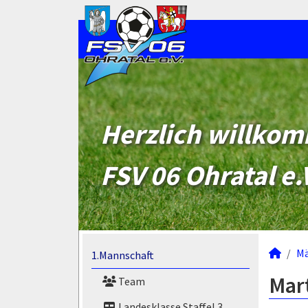
Herzlich willko
FSV 06 Ohratal e.
M
1.Mannschaft
Mart
Team
Landesklasse Staffel 3