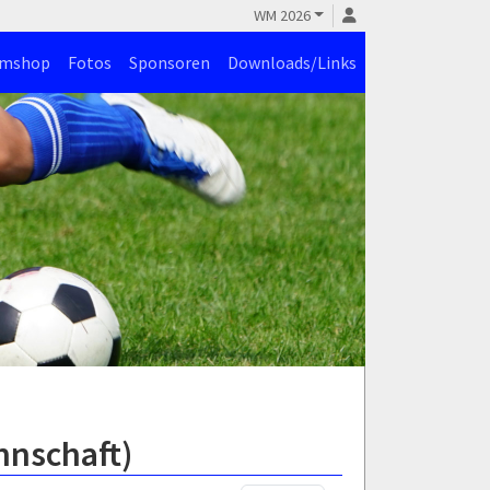
WM 2026
amshop
Fotos
Sponsoren
Downloads/Links
nnschaft)