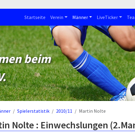
Startseite
Verein
Männer
LiveTicker
Te
mmen beim
V.
änner
Spielerstatistik
2010/11
Martin Nolte
in Nolte : Einwechslungen (2.Ma