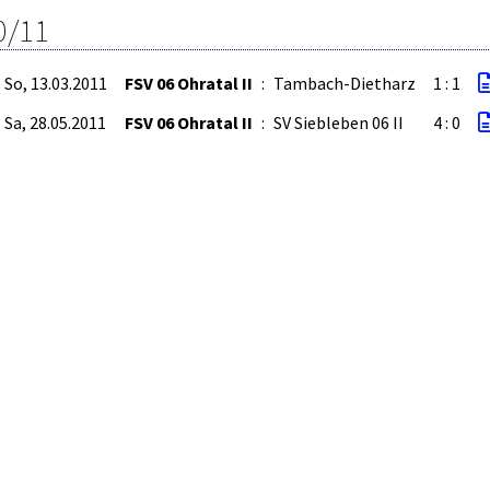
0/11
So, 13.03.2011
FSV 06 Ohratal II
:
Tambach-Dietharz
1 : 1
Sa, 28.05.2011
FSV 06 Ohratal II
:
SV Siebleben 06 II
4 : 0