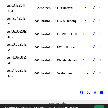
Sa, 03.12.2011
,
Seebergen II
:
FSV Ohratal III
2 : 3
(1)
13.ST
So, 15.04.2012
,
FSV Ohratal III
:
FSV Mühlberg II
3 : 3
(1)
17.ST
So, 06.05.2012
,
FSV Ohratal III
:
Ein./VFL GTH II
1 : 3
(1)
20.ST
So, 20.05.2012
,
FSV Ohratal III
:
BW Bufleben
5 : 2
(1)
22.ST
So, 10.06.2012
,
FSV Ohratal III
:
Wandersleben II
4 : 0
(2)
24.ST
So, 24.06.2012
,
FSV Ohratal III
:
Seebergen II
6 : 2
(3)
26.ST
soccero.de
Diese Webseite verwendet Cookies, um Dir den bestmöglichen