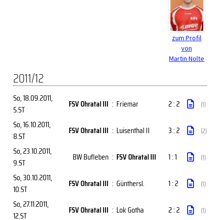
zum Profil
von
Martin Nolte
2011/12
So, 18.09.2011
,
FSV Ohratal III
:
Friemar
2 : 2
(1)
5.ST
So, 16.10.2011
,
FSV Ohratal III
:
Luisenthal II
3 : 2
(2)
8.ST
So, 23.10.2011
,
BW Bufleben
:
FSV Ohratal III
1 : 1
(1)
9.ST
So, 30.10.2011
,
FSV Ohratal III
:
Günthersl.
1 : 2
(1)
10.ST
So, 27.11.2011
,
FSV Ohratal III
:
Lok Gotha
2 : 2
(1)
12.ST