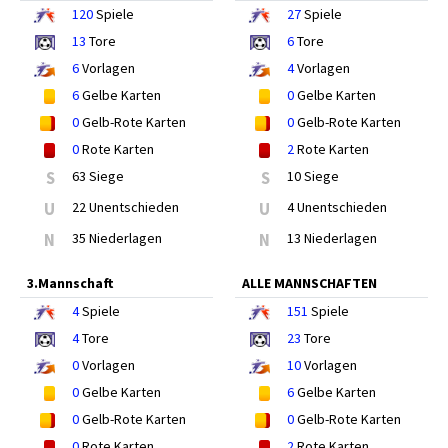
120
Spiele
27
Spiele
13
Tore
6
Tore
6
Vorlagen
4
Vorlagen
6
Gelbe Karten
0
Gelbe Karten
0
Gelb-Rote Karten
0
Gelb-Rote Karten
0
Rote Karten
2
Rote Karten
S
63 Siege
S
10 Siege
U
22 Unentschieden
U
4 Unentschieden
N
35 Niederlagen
N
13 Niederlagen
3.Mannschaft
ALLE MANNSCHAFTEN
4
Spiele
151
Spiele
4
Tore
23
Tore
0
Vorlagen
10
Vorlagen
0
Gelbe Karten
6
Gelbe Karten
0
Gelb-Rote Karten
0
Gelb-Rote Karten
0
Rote Karten
2
Rote Karten