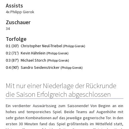
Assists
4x Philipp Gierok
Zuschauer
34
Torfolge
0:1 (30')
Christopher Neul-Triebel
(Philipp Gierok)
0:2 (71')
Kevin Hähnlein
(Philipp Gierok)
0:3 (87')
Michael Storch
(Philipp Gierok)
0:4 (90')
Sandro Seidenstricker
(Philipp Gierok)
Mit nur einer Niederlage der Rückrunde
die Saison Erfolgreich abgeschlossen
Ein verdienter Auswärtssieg zum Saisonende! Von Beginn an ein
hohes und temporeiches Spiel. Beide Teams auf Augenhöhe mit
sehr guten Kombinationen auf das jeweilige gegnerische Tor. In den
ersten 30 Minuten fand das Spiel größtenteils im Mittelfeld statt,