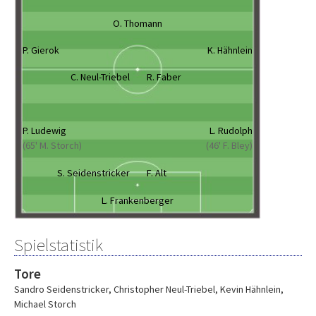
O. Thomann
P. Gierok
K. Hähnlein
C. Neul-Triebel
R. Faber
P. Ludewig
L. Rudolph
(65' M. Storch)
(46' F. Bley)
S. Seidenstricker
F. Alt
L. Frankenberger
Spielstatistik
Tore
Sandro Seidenstricker
,
Christopher Neul-Triebel
,
Kevin Hähnlein
,
Michael Storch