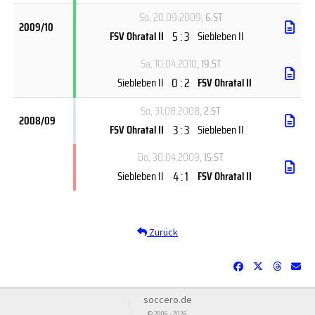
So, 20.09.2009
, 6.ST
2009/10
5 : 3
FSV Ohratal II
Siebleben II
Sa, 10.04.2010
, 19.ST
0 : 2
Siebleben II
FSV Ohratal II
So, 31.08.2008
, 2.ST
2008/09
3 : 3
FSV Ohratal II
Siebleben II
Do, 30.04.2009
, 15.ST
4 : 1
Siebleben II
FSV Ohratal II
Zurück
soccero.de
© 2006 - 2026