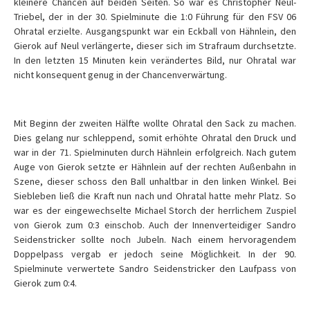
kleinere Chancen auf beiden Seiten. So war es Christopher Neul-
Triebel, der in der 30. Spielminute die 1:0 Führung für den FSV 06
Ohratal erzielte. Ausgangspunkt war ein Eckball von Hähnlein, den
Gierok auf Neul verlängerte, dieser sich im Strafraum durchsetzte.
In den letzten 15 Minuten kein verändertes Bild, nur Ohratal war
nicht konsequent genug in der Chancenverwärtung.
Mit Beginn der zweiten Hälfte wollte Ohratal den Sack zu machen.
Dies gelang nur schleppend, somit erhöhte Ohratal den Druck und
war in der 71. Spielminuten durch Hähnlein erfolgreich. Nach gutem
Auge von Gierok setzte er Hähnlein auf der rechten Außenbahn in
Szene, dieser schoss den Ball unhaltbar in den linken Winkel. Bei
Siebleben ließ die Kraft nun nach und Ohratal hatte mehr Platz. So
war es der eingewechselte Michael Storch der herrlichem Zuspiel
von Gierok zum 0:3 einschob. Auch der Innenverteidiger Sandro
Seidenstricker sollte noch Jubeln. Nach einem hervoragendem
Doppelpass vergab er jedoch seine Möglichkeit. In der 90.
Spielminute verwertete Sandro Seidenstricker den Laufpass von
Gierok zum 0:4.