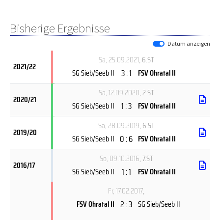
Bisherige Ergebnisse
Datum anzeigen
Sa, 25.09.2021
, 6.ST
2021/22
3 : 1
SG Sieb/Seeb II
FSV Ohratal II
Sa, 12.09.2020
, 2.ST
2020/21
1 : 3
SG Sieb/Seeb II
FSV Ohratal II
Sa, 28.09.2019
, 6.ST
2019/20
0 : 6
SG Sieb/Seeb II
FSV Ohratal II
So, 09.10.2016
, 7.ST
2016/17
1 : 1
SG Sieb/Seeb II
FSV Ohratal II
Fr, 17.02.2017
,
2 : 3
FSV Ohratal II
SG Sieb/Seeb II