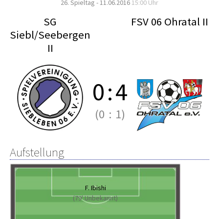
26. Spieltag - 11.06.2016
15:00 Uhr
SG
FSV 06 Ohratal II
Siebl/Seebergen
II
0
:
4
(0
:
1)
Aufstellung
F. Ibishi
(79' Unbekannt)