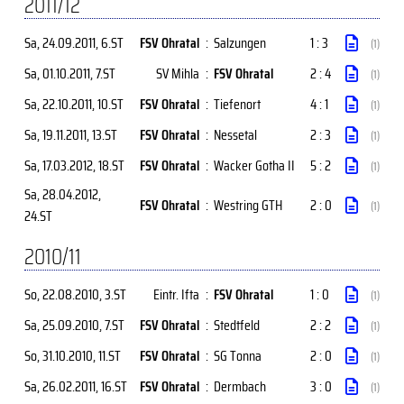
2011/12
Sa, 24.09.2011
, 6.ST
FSV Ohratal
:
Salzungen
1 : 3
(1)
Sa, 01.10.2011
, 7.ST
SV Mihla
:
FSV Ohratal
2 : 4
(1)
Sa, 22.10.2011
, 10.ST
FSV Ohratal
:
Tiefenort
4 : 1
(1)
Sa, 19.11.2011
, 13.ST
FSV Ohratal
:
Nessetal
2 : 3
(1)
Sa, 17.03.2012
, 18.ST
FSV Ohratal
:
Wacker Gotha II
5 : 2
(1)
Sa, 28.04.2012
,
FSV Ohratal
:
Westring GTH
2 : 0
(1)
24.ST
2010/11
So, 22.08.2010
, 3.ST
Eintr. Ifta
:
FSV Ohratal
1 : 0
(1)
Sa, 25.09.2010
, 7.ST
FSV Ohratal
:
Stedtfeld
2 : 2
(1)
So, 31.10.2010
, 11.ST
FSV Ohratal
:
SG Tonna
2 : 0
(1)
Sa, 26.02.2011
, 16.ST
FSV Ohratal
:
Dermbach
3 : 0
(1)