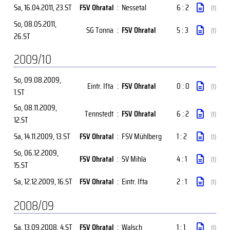
Sa, 16.04.2011
, 23.ST
FSV Ohratal
:
Nessetal
6 : 2
(1)
So, 08.05.2011
,
SG Tonna
:
FSV Ohratal
5 : 3
(1)
26.ST
2009/10
So, 09.08.2009
,
Eintr. Ifta
:
FSV Ohratal
0 : 0
(1)
1.ST
So, 08.11.2009
,
Tennstedt
:
FSV Ohratal
6 : 2
(1)
12.ST
Sa, 14.11.2009
, 13.ST
FSV Ohratal
:
FSV Mühlberg
1 : 2
(1)
So, 06.12.2009
,
FSV Ohratal
:
SV Mihla
4 : 1
(1)
15.ST
Sa, 12.12.2009
, 16.ST
FSV Ohratal
:
Eintr. Ifta
2 : 1
(1)
2008/09
Sa, 13.09.2008
, 4.ST
FSV Ohratal
:
Walsch
1 : 1
(1)