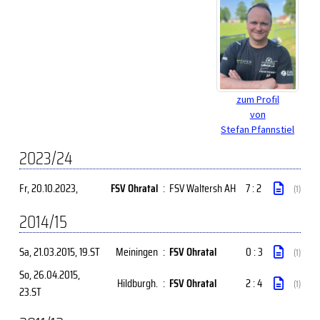
zum Profil
von
Stefan Pfannstiel
2023/24
Fr, 20.10.2023
,
FSV Ohratal
:
FSV Waltersh AH
7 : 2
(1)
2014/15
Sa, 21.03.2015
, 19.ST
Meiningen
:
FSV Ohratal
0 : 3
(1)
So, 26.04.2015
,
Hildburgh.
:
FSV Ohratal
2 : 4
(1)
23.ST