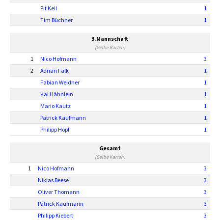
Pit Keil
1
Tim Büchner
1
3.Mannschaft
(Gelbe Karten)
1
Nico Hofmann
3
2
Adrian Falk
1
Fabian Weidner
1
Kai Hähnlein
1
Mario Kautz
1
Patrick Kaufmann
1
Philipp Hopf
1
Gesamt
(Gelbe Karten)
1
Nico Hofmann
3
Niklas Beese
3
Oliver Thomann
3
Patrick Kaufmann
3
Philipp Kiebert
3