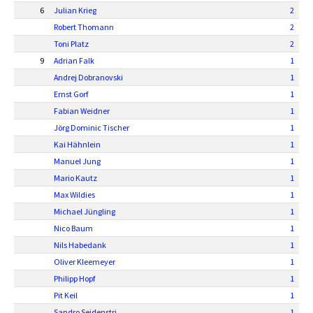
6
Julian Krieg
2
Robert Thomann
2
Toni Platz
2
9
Adrian Falk
1
Andrej Dobranovski
1
Ernst Gorf
1
Fabian Weidner
1
Jörg Dominic Tischer
1
Kai Hähnlein
1
Manuel Jung
1
Mario Kautz
1
Max Wildies
1
Michael Jüngling
1
Nico Baum
1
Nils Habedank
1
Oliver Kleemeyer
1
Philipp Hopf
1
Pit Keil
1
Sandro Seidenstri.
1