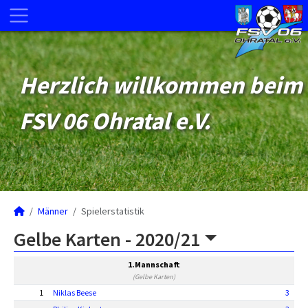
Herzlich willkommen beim
FSV 06 Ohratal e.V.
Männer
Spielerstatistik
Gelbe Karten -
2020/21
1.Mannschaft
(Gelbe Karten)
1
Niklas Beese
3