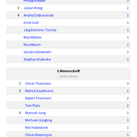
Philipp Kiebert
3
3
Julian Krieg
2
4
Andrej Dobranovski
1
Ernst Gorf
1
Jörg Dominic Tischer
1
Max Wildies
1
Nico Baum
1
Sandro Seidenstri.
1
Stephan Kubirske
1
2.Mannschaft
(Gelbe Karten)
1
Oliver Thomann
3
2
Patrick Kaufmann
2
Robert Thomann
2
Toni Platz
2
5
Manuel Jung
1
Michael Jüngling
1
Nils Habedank
1
Oliver Kleemeyer
1