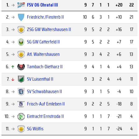
1.
FSV 06 Ohratal III
9
7
1
1
+20
22
2.
Friedrichr./Finsterb II
10
6
3
1
+10
21
3.
ZSG GW Waltershausen II
9
5
2
2
+16
17
4.
SG GW Catterfeld II
9
5
2
2
+7
17
5.
Atl. Waltershausen
9
3
4
2
+6
13
6.
Tambach-Dietharz II
9
4
1
4
+4
13
7.
SV Luisenthal II
9
3
2
4
+4
11
8.
SV Schwabhausen II
9
3
1
5
-4
10
9.
Frisch-Auf Emleben II
9
2
2
5
-18
8
10.
Eintracht Ernstroda II
9
1
1
7
-21
4
11.
SG Wölfis
9
1
1
7
-24
4