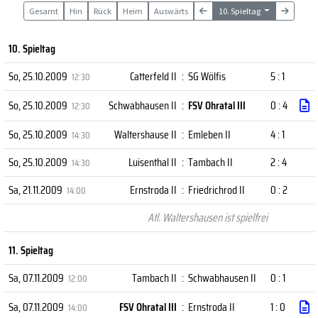
Gesamt
Hin
Rück
Heim
Auswärts
10. Spieltag
10. Spieltag
So, 25.10.2009
Catterfeld II
:
SG Wölfis
5 : 1
12:30
So, 25.10.2009
Schwabhausen II
:
FSV Ohratal III
0 : 4
12:30
So, 25.10.2009
Waltershause II
:
Emleben II
4 : 1
14:30
So, 25.10.2009
Luisenthal II
:
Tambach II
2 : 4
14:30
Sa, 21.11.2009
Ernstroda II
:
Friedrichrod II
0 : 2
14:00
Atl. Waltershausen ist spielfrei
11. Spieltag
Sa, 07.11.2009
Tambach II
:
Schwabhausen II
0 : 1
12:00
Sa, 07.11.2009
FSV Ohratal III
:
Ernstroda II
1 : 0
14:00