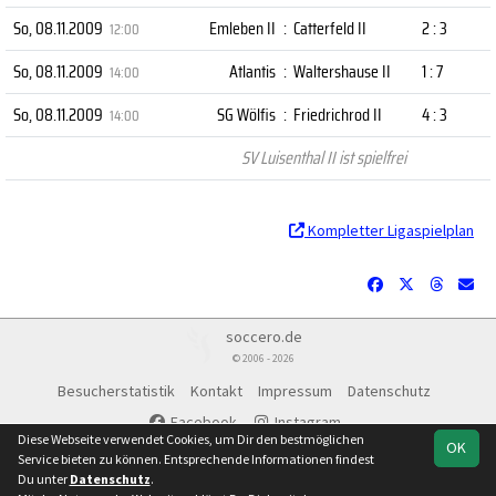
So, 08.11.2009
Emleben II
:
Catterfeld II
2 : 3
12:00
So, 08.11.2009
Atlantis
:
Waltershause II
1 : 7
14:00
So, 08.11.2009
SG Wölfis
:
Friedrichrod II
4 : 3
14:00
SV Luisenthal II ist spielfrei
Kompletter Ligaspielplan
soccero.de
© 2006 - 2026
Besucherstatistik
Kontakt
Impressum
Datenschutz
Facebook
Instagram
Diese Webseite verwendet Cookies, um Dir den bestmöglichen
OK
Service bieten zu können. Entsprechende Informationen findest
Du unter
Datenschutz
.