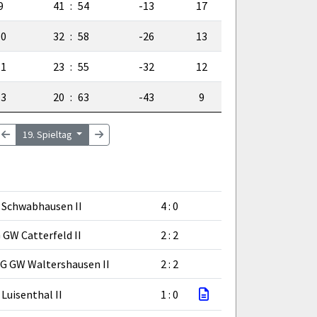
9
41
:
54
-13
17
10
32
:
58
-26
13
11
23
:
55
-32
12
13
20
:
63
-43
9
19. Spieltag
 Schwabhausen II
4 : 0
 GW Catterfeld II
2 : 2
G GW Waltershausen II
2 : 2
 Luisenthal II
1 : 0