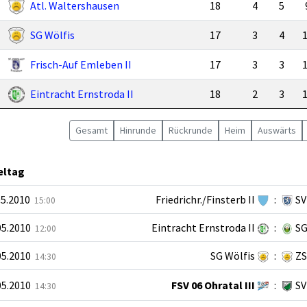
Atl. Waltershausen
18
4
5
SG Wölfis
17
3
4
Frisch-Auf Emleben II
17
3
3
Eintracht Ernstroda II
18
2
3
Gesamt
Hin
runde
Rück
runde
Heim
Auswärts
ieltag
05.2010
Friedrichr./Finsterb II
:
SV
15:00
05.2010
Eintracht Ernstroda II
:
SG
12:00
05.2010
SG Wölfis
:
ZS
14:30
05.2010
FSV 06 Ohratal III
:
SV
14:30