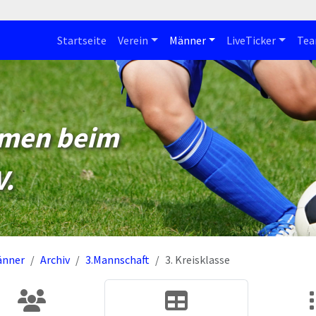
Startseite
Verein
Männer
LiveTicker
Te
mmen beim
V.
änner
Archiv
3.Mannschaft
3. Kreisklasse