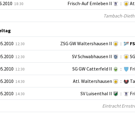
06.2010
Frisch-Auf Emleben II
:
At
18:30
Tambach-Dietharz
ieltag
05.2010
ZSG GW Waltershausen II
:
FS
12:30
05.2010
SV Schwabhausen II
:
SG
12:30
05.2010
SG GW Catterfeld II
:
Fr
12:30
05.2010
Atl. Waltershausen
:
Ta
14:30
05.2010
SV Luisenthal II
:
Fr
14:30
Eintracht Ernstro