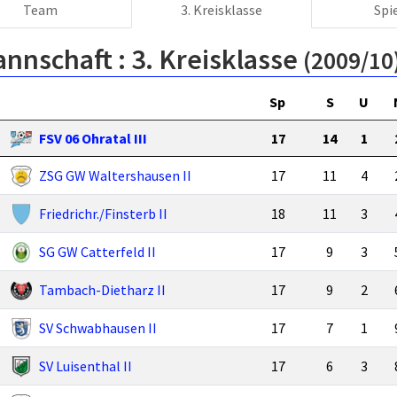
Team
3. Kreisklasse
Spi
annschaft :
3. Kreisklasse
(2009/10
Sp
S
U
FSV 06 Ohratal III
17
14
1
ZSG GW Waltershausen II
17
11
4
Friedrichr./Finsterb II
18
11
3
SG GW Catterfeld II
17
9
3
Tambach-Dietharz II
17
9
2
SV Schwabhausen II
17
7
1
SV Luisenthal II
17
6
3