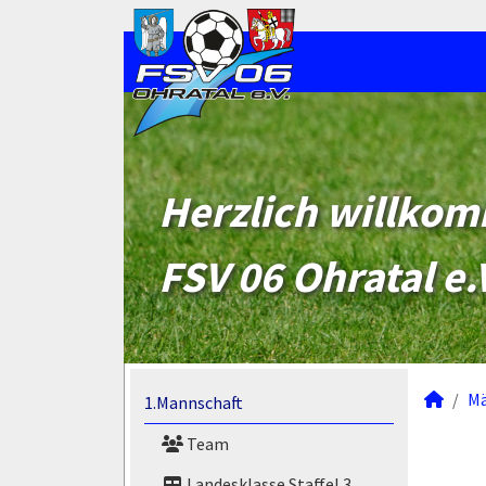
Herzlich willko
FSV 06 Ohratal e.
M
1.Mannschaft
Team
Landesklasse Staffel 3