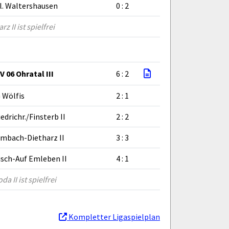
l. Waltershausen
0 : 2
 II ist spielfrei
V 06 Ohratal III
6 : 2
 Wölfis
2 : 1
iedrichr./Finsterb II
2 : 2
mbach-Dietharz II
3 : 3
isch-Auf Emleben II
4 : 1
da II ist spielfrei
Kompletter Ligaspielplan