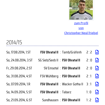
zum Profil
von
Christopher Neul-Triebel
2014/15
So, 17.08.2014
, 1.ST
FSV Ohratal II
:
Tamb/Gräfenh
2 : 2
So, 24.08.2014
, 3.ST
SG Sieb/Seeb II
:
FSV Ohratal II
2 : 0
Fr, 29.08.2014
, 2.ST
SV Emsetal
:
FSV Ohratal II
2 : 0
So, 31.08.2014
, 4.ST
FSV Mühlberg
:
FSV Ohratal II
2 : 1
So, 07.09.2014
, 1.R
FSV Ohratal II
:
Wacker Gotha II
3 : 1
So, 14.09.2014
, 5.ST
FSV Ohratal II
:
Tabarz
1 : 0
So, 21.09.2014
, 6.ST
Sundhausen
:
FSV Ohratal II
1 : 2