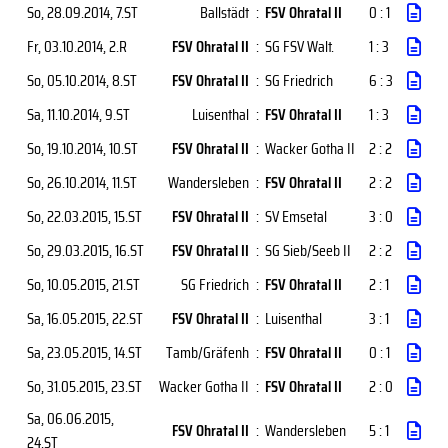
So, 28.09.2014
, 7.ST
Ballstädt
:
FSV Ohratal II
0 : 1
Fr, 03.10.2014
, 2.R
FSV Ohratal II
:
SG FSV Walt.
1 : 3
So, 05.10.2014
, 8.ST
FSV Ohratal II
:
SG Friedrich
6 : 3
Sa, 11.10.2014
, 9.ST
Luisenthal
:
FSV Ohratal II
1 : 3
So, 19.10.2014
, 10.ST
FSV Ohratal II
:
Wacker Gotha II
2 : 2
So, 26.10.2014
, 11.ST
Wandersleben
:
FSV Ohratal II
2 : 2
So, 22.03.2015
, 15.ST
FSV Ohratal II
:
SV Emsetal
3 : 0
So, 29.03.2015
, 16.ST
FSV Ohratal II
:
SG Sieb/Seeb II
2 : 2
So, 10.05.2015
, 21.ST
SG Friedrich
:
FSV Ohratal II
2 : 1
Sa, 16.05.2015
, 22.ST
FSV Ohratal II
:
Luisenthal
3 : 1
Sa, 23.05.2015
, 14.ST
Tamb/Gräfenh
:
FSV Ohratal II
0 : 1
So, 31.05.2015
, 23.ST
Wacker Gotha II
:
FSV Ohratal II
2 : 0
Sa, 06.06.2015
,
FSV Ohratal II
:
Wandersleben
5 : 1
24.ST