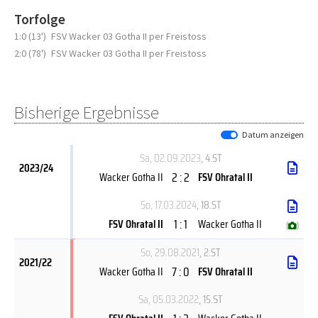
Torfolge
1:0 (13')
FSV Wacker 03 Gotha II per Freistoss
2:0 (78')
FSV Wacker 03 Gotha II per Freistoss
Bisherige Ergebnisse
Datum anzeigen
Sa, 02.09.2023
, 4.ST
2023/24
2 : 2
Wacker Gotha II
FSV Ohratal II
So, 17.03.2024
, 18.ST
1 : 1
FSV Ohratal II
Wacker Gotha II
(
)
So, 29.08.2021
, 2.ST
2021/22
7 : 0
Wacker Gotha II
FSV Ohratal II
Sa, 05.03.2022
, 15.ST