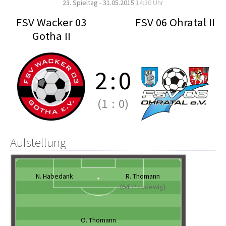
23. Spieltag - 31.05.2015
14:30 Uhr
FSV Wacker 03
FSV 06 Ohratal II
Gotha II
2
:
0
(1
:
0)
Aufstellung
N. Habedank
R. Thomann
(64' P. Ludewig)
O. Thomann