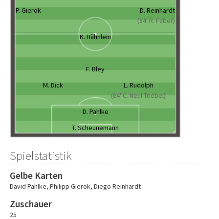
P. Gierok
D. Reinhardt
(84' R. Faber)
K. Hähnlein
F. Bley
M. Dick
L. Rudolph
(64' C. Neul-Triebel)
D. Pahlke
T. Scheunemann
Spielstatistik
Gelbe Karten
David Pahlke
,
Philipp Gierok
,
Diego Reinhardt
Zuschauer
25