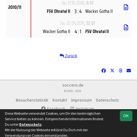
So, 17.10.2010
, 9.ST
2010/11
3 : 4
FSV Ohratal II
Wacker Gotha II
So, 22.05.2011
, 22.ST
4 : 1
Wacker Gotha II
FSV Ohratal II
Zurück
soccero.de
© 2006 - 2026
Besucherstatistik
Kontakt
Impressum
Datenschutz
Facebook
Instagram
Diese Webseite verwendet Cookies, um Dir den bestmöglichen
OK
Service bieten zu können. Entsprechende Informationen findest
Du unter
Datenschutz
.
Mit der Nutzung der Webseite erklärst Du Dich mit der
Team
Kreisliga Gotha
Spielplan
Statistik
Verwendung von Cookies einverstanden.