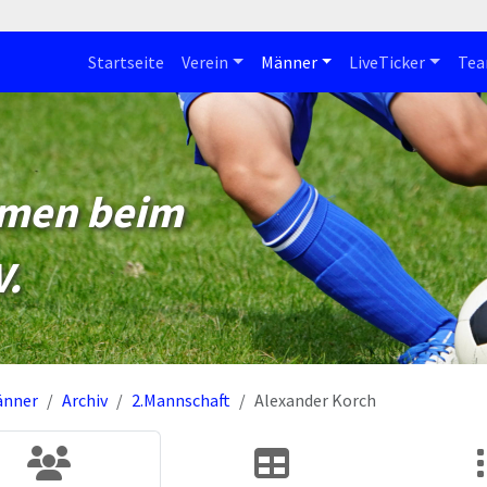
Startseite
Verein
Männer
LiveTicker
Te
mmen beim
V.
änner
Archiv
2.Mannschaft
Alexander Korch