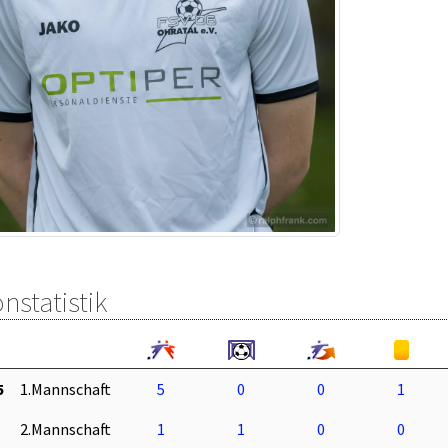
nstatistik
5
1.Mannschaft
5
0
0
1
2.Mannschaft
1
1
0
0