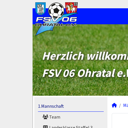
Herzlich willko
FSV 06 Ohratal e.
M
1.Mannschaft
Team
Landesklasse Staffel 3