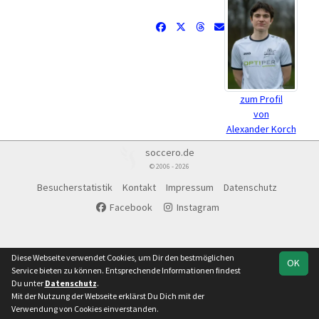
zum Profil
von
Alexander Korch
soccero.de
© 2006 - 2026
Besucherstatistik
Kontakt
Impressum
Datenschutz
Facebook
Instagram
Diese Webseite verwendet Cookies, um Dir den bestmöglichen
OK
Service bieten zu können. Entsprechende Informationen findest
Du unter
Datenschutz
.
Mit der Nutzung der Webseite erklärst Du Dich mit der
Verwendung von Cookies einverstanden.